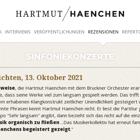
K
INTERVIEWS
VERÖFFENTLICHUNGEN
REZENSIONEN
REPERT
SINFONIEKONZERTE
ichten,
13. Oktober 2021
tweise
, die Hartmut Haenchen mit dem Bruckner Orchester erarbeit
e, dass seine Werke viel zum langsam gespielt werden. Das trifft 
inem erhabenen Klangkonstrukt zeitlicher Unendlichkeit gesteiger
hnte Phrasen kennt Hartmut Haenchen nicht. Er liest die Partitur
o "Sehr langsam" angibt, dann bezieht sich das nicht auf die ein
sik organisch zu fließen
...Das Musikerkollektiv hat erneut fa
aenchens begeistert gezeigt
."