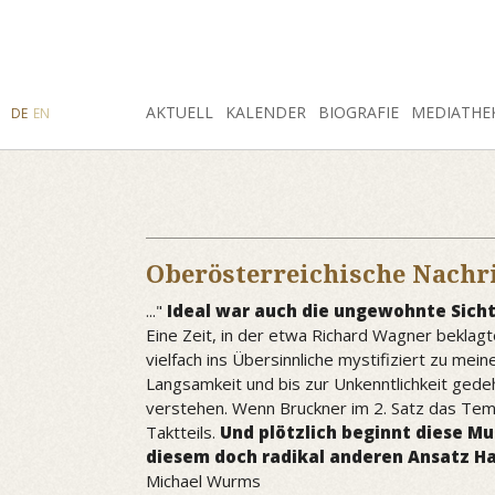
SUCHE
AKTUELL
INSTAGRAM
FACEBOOK
KALENDER
BIOGRAFIE
MEDIATHE
DE
EN
Oberösterreichische Nachr
..."
Ideal war auch die ungewohnte Sich
Eine Zeit, in der etwa Richard Wagner beklagt
vielfach ins Übersinnliche mystifiziert zu me
Langsamkeit und bis zur Unkenntlichkeit gede
verstehen. Wenn Bruckner im 2. Satz das Temp
Taktteils.
Und plötzlich beginnt diese Mu
diesem doch radikal anderen Ansatz H
Michael Wurms