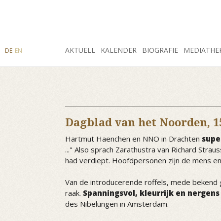
SUCHE
AKTUELL
INSTAGRAM
FACEBOOK
KALENDER
BIOGRAFIE
MEDIATHE
DE
EN
Dagblad van het Noorden,
1
Hartmut Haenchen en NNO in Drachten
supe
..." Also sprach Zarathustra van Richard Str
had verdiept. Hoofdpersonen zijn de mens en
Van de introducerende roffels, mede bekend 
raak.
Spanningsvol, kleurrijk en nergens
des Nibelungen in Amsterdam.