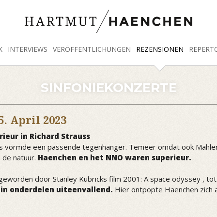
K
INTERVIEWS
VERÖFFENTLICHUNGEN
REZENSIONEN
REPERT
SINFONIEKONZERTE
5. April 2023
rieur in Richard Strauss
auss vormde een passende tegenhanger. Temeer omdat ook Mahler 
 de natuur.
Haenchen en het NNO waren superieur.
geworden door Stanley Kubricks film 2001: A space odyssey , to
 in onderdelen uiteenvallend.
Hier ontpopte Haenchen zich a