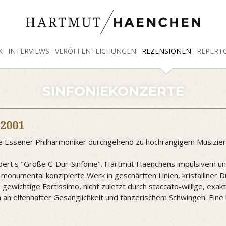
K
INTERVIEWS
VERÖFFENTLICHUNGEN
REZENSIONEN
REPERT
SINFONIEKONZERTE
 2001
ie Essener Philharmoniker durchgehend zu hochrangigem Musizier
ert's "Große C-Dur-Sinfonie". Hartmut Haenchens impulsivem und
monumental konzipierte Werk in geschärften Linien, kristalliner D
gewichtige Fortissimo, nicht zuletzt durch staccato-willige, exa
n elfenhafter Gesanglichkeit und tänzerischem Schwingen. Eine 