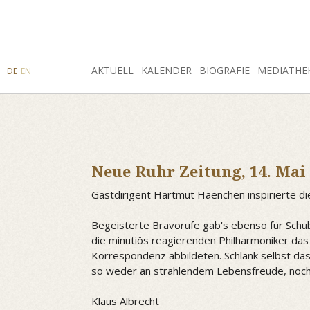
SUCHE
AKTUELL
INSTAGRAM
FACEBOOK
KALENDER
BIOGRAFIE
MEDIATHE
DE
EN
Neue Ruhr Zeitung,
14. Mai
Gastdirigent Hartmut Haenchen inspirierte d
Begeisterte Bravorufe gab's ebenso für Schub
die minutiös reagierenden Philharmoniker das 
Korrespondenz abbildeten. Schlank selbst das 
so weder an strahlendem Lebensfreude, noch a
Klaus Albrecht