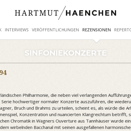
K
INTERVIEWS
VERÖFFENTLICHUNGEN
REZENSIONEN
REPERT
SINFONIEKONZERTE
94
ändischen Philharmonie, die neben viel verlangenden Aufführun
n Serie hochwertiger normaler Konzerte auszuführen, die wiederum
ner, Bruch und Brahms zu urteilen, scheint es, als würde die A
spiel, Konzentration und nuancierten Klangreichtum betrifft, so
ischen Chromatik in Wagners Ouverture aus Tannhäuser wurde ein
n dem wirbelnden Bacchanal mit seinen ausgefallenen harmonisch