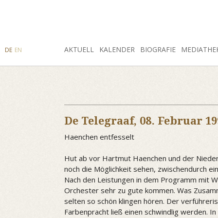
SUCHE
AKTUELL
INSTAGRAM
FACEBOOK
KALENDER
BIOGRAFIE
MEDIATHE
DE
EN
De Telegraaf,
08. Februar 19
Haenchen entfesselt
Hut ab vor Hartmut Haenchen und der Niederl
noch die Möglichkeit sehen, zwischendurch ei
Nach den Leistungen in dem Programm mit Wag
Orchester sehr zu gute kommen. Was Zusammen
selten so schön klingen hören. Der verführer
Farbenpracht ließ einen schwindlig werden. I