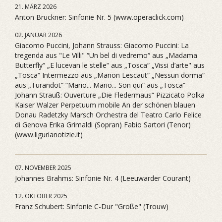
21. MÄRZ 2026
Anton Bruckner: Sinfonie Nr. 5 (www.operaclick.com)
02. JANUAR 2026
Giacomo Puccini, Johann Strauss: Giacomo Puccini: La
tregenda aus "Le Villi" “Un bel di vedremo“ aus „Madama
Butterfly“ „E lucevan le stelle“ aus „Tosca“ „Vissi d’arte" aus
„Tosca“ Intermezzo aus „Manon Lescaut“ „Nessun dorma“
aus „Turandot“ “Mario... Mario... Son qui“ aus „Tosca“
Johann Strauß: Ouverture „Die Fledermaus“ Pizzicato Polka
Kaiser Walzer Perpetuum mobile An der schönen blauen
Donau Radetzky Marsch Orchestra del Teatro Carlo Felice
di Genova Erika Grimaldi (Sopran) Fabio Sartori (Tenor)
(www.ligurianotizie.it)
07. NOVEMBER 2025
Johannes Brahms: Sinfonie Nr. 4 (Leeuwarder Courant)
12. OKTOBER 2025
Franz Schubert: Sinfonie C-Dur "Große" (Trouw)