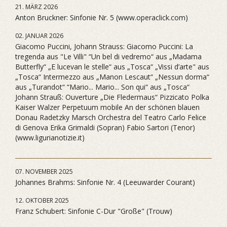
21. MÄRZ 2026
Anton Bruckner: Sinfonie Nr. 5 (www.operaclick.com)
02. JANUAR 2026
Giacomo Puccini, Johann Strauss: Giacomo Puccini: La
tregenda aus "Le Villi" “Un bel di vedremo“ aus „Madama
Butterfly“ „E lucevan le stelle“ aus „Tosca“ „Vissi d’arte" aus
„Tosca“ Intermezzo aus „Manon Lescaut“ „Nessun dorma“
aus „Turandot“ “Mario... Mario... Son qui“ aus „Tosca“
Johann Strauß: Ouverture „Die Fledermaus“ Pizzicato Polka
Kaiser Walzer Perpetuum mobile An der schönen blauen
Donau Radetzky Marsch Orchestra del Teatro Carlo Felice
di Genova Erika Grimaldi (Sopran) Fabio Sartori (Tenor)
(www.ligurianotizie.it)
07. NOVEMBER 2025
Johannes Brahms: Sinfonie Nr. 4 (Leeuwarder Courant)
12. OKTOBER 2025
Franz Schubert: Sinfonie C-Dur "Große" (Trouw)