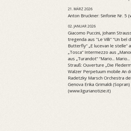
21. MÄRZ 2026
Anton Bruckner: Sinfonie Nr. 5 
02. JANUAR 2026
Giacomo Puccini, Johann Strauss
tregenda aus "Le Villi" “Un be
Butterfly“ „E lucevan le stelle“ 
„Tosca“ Intermezzo aus „Mano
aus „Turandot“ “Mario... Mario..
Strauß: Ouverture „Die Flederm
Walzer Perpetuum mobile An d
Radetzky Marsch Orchestra del 
Genova Erika Grimaldi (Sopran) 
(www.ligurianotizie.it)