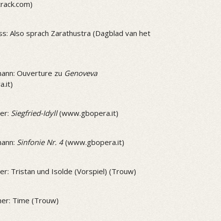
track.com)
ss: Also sprach Zarathustra (Dagblad van het
ann: Ouverture zu
Genoveva
.it)
er:
Siegfried-Idyll
(www.gbopera.it)
mann:
Sinfonie Nr. 4
(www.gbopera.it)
r: Tristan und Isolde (Vorspiel) (Trouw)
er: Time (Trouw)