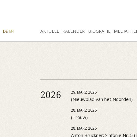
SUCHE
AKTUELL
INSTAGRAM
FACEBOOK
KALENDER
BIOGRAFIE
MEDIATHE
DE
EN
2026
29. MÄRZ 2026
(Nieuwblad van het Noorden)
28. MÄRZ 2026
(Trouw)
28. MÄRZ 2026
Anton Bruckner: Sinfonie Nr. 5