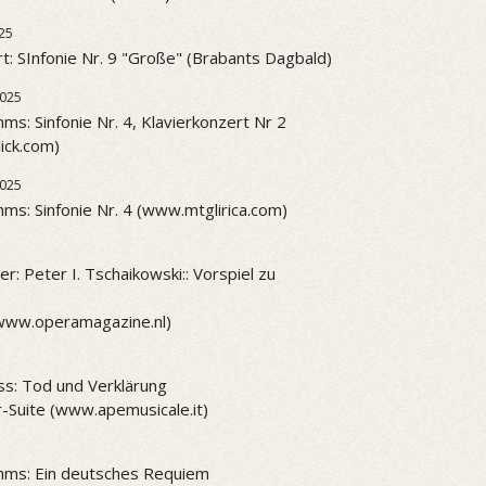
25
t: SInfonie Nr. 9 "Große" (Brabants Dagbald)
2025
ms: Sinfonie Nr. 4, Klavierkonzert Nr 2
ick.com)
2025
ms: Sinfonie Nr. 4 (www.mtglirica.com)
r: Peter I. Tschaikowski:: Vorspiel zu
www.operamagazine.nl)
ss: Tod und Verklärung
-Suite (www.apemusicale.it)
hms: Ein deutsches Requiem