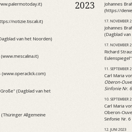
2023
(www.palermotoday.it)
Johannes Brah
(https://den
ps://notizie.tiscali.it)
17. NOVEMBER 2
Johannes Brah
(Dagblad van
(Dagblad van het Noorden)
17. NOVEMBER 2
Richard Strau
 (www.mescalina.it)
Eulenspiegel
11. SEPTEMBER 
4 (www.operaclick.com)
Carl Maria v
Oberon-Ouve
Sinfonie Nr. 6
 "Große" (Dagblad van het
10. SEPTEMBER 
Carl Maria v
Oberon-Ouve
1 (Thüringer Allgemeine
Sinfonie Nr. 6
12. JUNI 2023