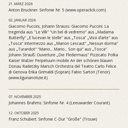
21. MÄRZ 2026
Anton Bruckner: Sinfonie Nr. 5 (www.operaclick.com)
02. JANUAR 2026
Giacomo Puccini, Johann Strauss: Giacomo Puccini: La
tregenda aus "Le Villi" “Un bel di vedremo“ aus „Madama
Butterfly“ „E lucevan le stelle“ aus „Tosca“ „Vissi d’arte" aus
„Tosca“ Intermezzo aus „Manon Lescaut“ „Nessun dorma“
aus „Turandot“ “Mario... Mario... Son qui“ aus „Tosca“
Johann Strauß: Ouverture „Die Fledermaus“ Pizzicato Polka
Kaiser Walzer Perpetuum mobile An der schönen blauen
Donau Radetzky Marsch Orchestra del Teatro Carlo Felice
di Genova Erika Grimaldi (Sopran) Fabio Sartori (Tenor)
(www.ligurianotizie.it)
07. NOVEMBER 2025
Johannes Brahms: Sinfonie Nr. 4 (Leeuwarder Courant)
12. OKTOBER 2025
Franz Schubert: Sinfonie C-Dur "Große" (Trouw)