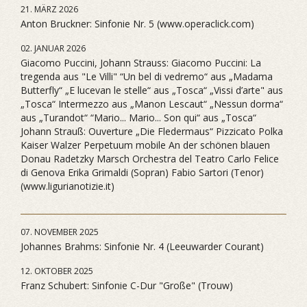
21. MÄRZ 2026
Anton Bruckner: Sinfonie Nr. 5 (www.operaclick.com)
02. JANUAR 2026
Giacomo Puccini, Johann Strauss: Giacomo Puccini: La
tregenda aus "Le Villi" “Un bel di vedremo“ aus „Madama
Butterfly“ „E lucevan le stelle“ aus „Tosca“ „Vissi d’arte" aus
„Tosca“ Intermezzo aus „Manon Lescaut“ „Nessun dorma“
aus „Turandot“ “Mario... Mario... Son qui“ aus „Tosca“
Johann Strauß: Ouverture „Die Fledermaus“ Pizzicato Polka
Kaiser Walzer Perpetuum mobile An der schönen blauen
Donau Radetzky Marsch Orchestra del Teatro Carlo Felice
di Genova Erika Grimaldi (Sopran) Fabio Sartori (Tenor)
(www.ligurianotizie.it)
07. NOVEMBER 2025
Johannes Brahms: Sinfonie Nr. 4 (Leeuwarder Courant)
12. OKTOBER 2025
Franz Schubert: Sinfonie C-Dur "Große" (Trouw)