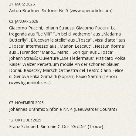
21. MÄRZ 2026
Anton Bruckner: Sinfonie Nr. 5 (www.operaclick.com)
02. JANUAR 2026
Giacomo Puccini, Johann Strauss: Giacomo Puccini: La
tregenda aus "Le Villi" “Un bel di vedremo“ aus „Madama
Butterfly“ „E lucevan le stelle“ aus „Tosca“ „Vissi d’arte" aus
„Tosca“ Intermezzo aus „Manon Lescaut“ „Nessun dorma“
aus „Turandot“ “Mario... Mario... Son qui“ aus „Tosca“
Johann Strauß: Ouverture „Die Fledermaus“ Pizzicato Polka
Kaiser Walzer Perpetuum mobile An der schönen blauen
Donau Radetzky Marsch Orchestra del Teatro Carlo Felice
di Genova Erika Grimaldi (Sopran) Fabio Sartori (Tenor)
(www.ligurianotizie.it)
07. NOVEMBER 2025
Johannes Brahms: Sinfonie Nr. 4 (Leeuwarder Courant)
12. OKTOBER 2025
Franz Schubert: Sinfonie C-Dur "Große" (Trouw)