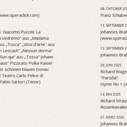
08. OKTOBER 20
(www.operaclick.com)
Franz Schuber
13. SEPTEMBER 
: Giacomo Puccini: La
Johannes Brah
l di vedremo“ aus „Madama
(www.operacl
aus „Tosca“ „Vissi d’arte" aus
13. SEPTEMBER 
n Lescaut“ „Nessun dorma“
Johannes Brah
. Son qui“ aus „Tosca“ Johann
aus“ Pizzicato Polka Kaiser
26. JUNI 2025
er schönen blauen Donau
Richard Wagne
Teatro Carlo Felice di
"Parsifal"
Fabio Sartori (Tenor)
Hymn No 1 (
14. MAI 2025
Richard Strau
Rosenkavalier
21. MÄRZ 2025
Johannes Bra