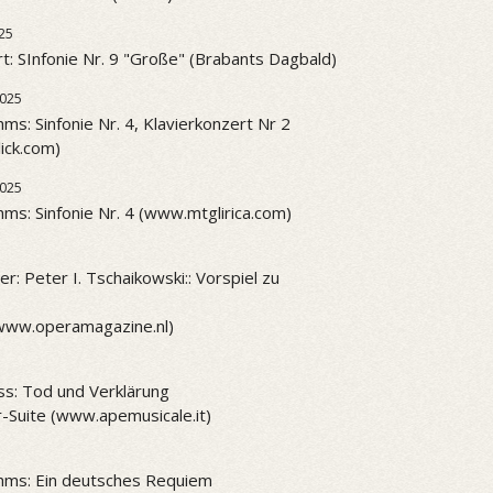
25
t: SInfonie Nr. 9 "Große" (Brabants Dagbald)
2025
ms: Sinfonie Nr. 4, Klavierkonzert Nr 2
ick.com)
2025
ms: Sinfonie Nr. 4 (www.mtglirica.com)
r: Peter I. Tschaikowski:: Vorspiel zu
www.operamagazine.nl)
ss: Tod und Verklärung
-Suite (www.apemusicale.it)
hms: Ein deutsches Requiem