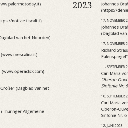
2023
(www.palermotoday.it)
Johannes Brah
(https://den
ps://notizie.tiscali.it)
17. NOVEMBER 2
Johannes Brah
(Dagblad van
(Dagblad van het Noorden)
17. NOVEMBER 2
Richard Strau
 (www.mescalina.it)
Eulenspiegel
11. SEPTEMBER 
4 (www.operaclick.com)
Carl Maria v
Oberon-Ouve
Sinfonie Nr. 6
 "Große" (Dagblad van het
10. SEPTEMBER 
Carl Maria v
Oberon-Ouve
1 (Thüringer Allgemeine
Sinfonie Nr. 6
12. JUNI 2023