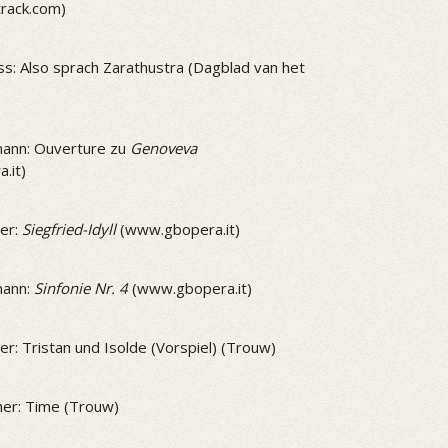
track.com)
ss: Also sprach Zarathustra (Dagblad van het
ann: Ouverture zu
Genoveva
.it)
er:
Siegfried-Idyll
(www.gbopera.it)
mann:
Sinfonie Nr. 4
(www.gbopera.it)
r: Tristan und Isolde (Vorspiel) (Trouw)
er: Time (Trouw)