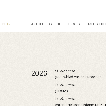
SUCHE
AKTUELL
INSTAGRAM
FACEBOOK
KALENDER
BIOGRAFIE
MEDIATHE
DE
EN
2026
29. MÄRZ 2026
(Nieuwblad van het Noorden)
28. MÄRZ 2026
(Trouw)
28. MÄRZ 2026
Anton Bruckner: Sinfonie Nr. 5