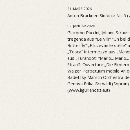
21. MÄRZ 2026
Anton Bruckner: Sinfonie Nr. 5 
02. JANUAR 2026
Giacomo Puccini, Johann Strauss
tregenda aus "Le Villi" “Un be
Butterfly“ „E lucevan le stelle“ 
„Tosca“ Intermezzo aus „Mano
aus „Turandot“ “Mario... Mario..
Strauß: Ouverture „Die Flederm
Walzer Perpetuum mobile An d
Radetzky Marsch Orchestra del 
Genova Erika Grimaldi (Sopran) 
(www.ligurianotizie.it)