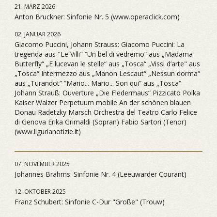
21. MÄRZ 2026
Anton Bruckner: Sinfonie Nr. 5 (www.operaclick.com)
02. JANUAR 2026
Giacomo Puccini, Johann Strauss: Giacomo Puccini: La
tregenda aus "Le Villi" “Un bel di vedremo“ aus „Madama
Butterfly“ „E lucevan le stelle“ aus „Tosca“ „Vissi d’arte" aus
„Tosca“ Intermezzo aus „Manon Lescaut“ „Nessun dorma“
aus „Turandot“ “Mario... Mario... Son qui“ aus „Tosca“
Johann Strauß: Ouverture „Die Fledermaus“ Pizzicato Polka
Kaiser Walzer Perpetuum mobile An der schönen blauen
Donau Radetzky Marsch Orchestra del Teatro Carlo Felice
di Genova Erika Grimaldi (Sopran) Fabio Sartori (Tenor)
(www.ligurianotizie.it)
07. NOVEMBER 2025
Johannes Brahms: Sinfonie Nr. 4 (Leeuwarder Courant)
12. OKTOBER 2025
Franz Schubert: Sinfonie C-Dur "Große" (Trouw)