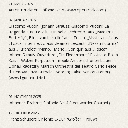
21. MÄRZ 2026
Anton Bruckner: Sinfonie Nr. 5 (www.operaclick.com)
02. JANUAR 2026
Giacomo Puccini, Johann Strauss: Giacomo Puccini: La
tregenda aus "Le Villi" “Un bel di vedremo“ aus „Madama
Butterfly“ „E lucevan le stelle“ aus „Tosca“ „Vissi d’arte" aus
„Tosca“ Intermezzo aus „Manon Lescaut“ „Nessun dorma“
aus „Turandot“ “Mario... Mario... Son qui“ aus „Tosca“
Johann Strauß: Ouverture „Die Fledermaus“ Pizzicato Polka
Kaiser Walzer Perpetuum mobile An der schönen blauen
Donau Radetzky Marsch Orchestra del Teatro Carlo Felice
di Genova Erika Grimaldi (Sopran) Fabio Sartori (Tenor)
(www.ligurianotizie.it)
07. NOVEMBER 2025
Johannes Brahms: Sinfonie Nr. 4 (Leeuwarder Courant)
12. OKTOBER 2025
Franz Schubert: Sinfonie C-Dur "Große" (Trouw)