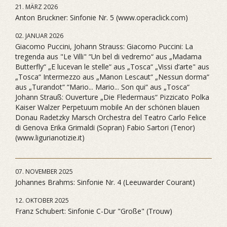
21. MÄRZ 2026
Anton Bruckner: Sinfonie Nr. 5 (www.operaclick.com)
02. JANUAR 2026
Giacomo Puccini, Johann Strauss: Giacomo Puccini: La
tregenda aus "Le Villi" “Un bel di vedremo“ aus „Madama
Butterfly“ „E lucevan le stelle“ aus „Tosca“ „Vissi d’arte" aus
„Tosca“ Intermezzo aus „Manon Lescaut“ „Nessun dorma“
aus „Turandot“ “Mario... Mario... Son qui“ aus „Tosca“
Johann Strauß: Ouverture „Die Fledermaus“ Pizzicato Polka
Kaiser Walzer Perpetuum mobile An der schönen blauen
Donau Radetzky Marsch Orchestra del Teatro Carlo Felice
di Genova Erika Grimaldi (Sopran) Fabio Sartori (Tenor)
(www.ligurianotizie.it)
07. NOVEMBER 2025
Johannes Brahms: Sinfonie Nr. 4 (Leeuwarder Courant)
12. OKTOBER 2025
Franz Schubert: Sinfonie C-Dur "Große" (Trouw)