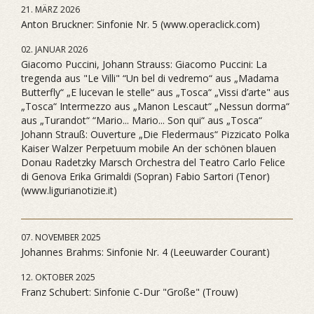
21. MÄRZ 2026
Anton Bruckner: Sinfonie Nr. 5 (www.operaclick.com)
02. JANUAR 2026
Giacomo Puccini, Johann Strauss: Giacomo Puccini: La
tregenda aus "Le Villi" “Un bel di vedremo“ aus „Madama
Butterfly“ „E lucevan le stelle“ aus „Tosca“ „Vissi d’arte" aus
„Tosca“ Intermezzo aus „Manon Lescaut“ „Nessun dorma“
aus „Turandot“ “Mario... Mario... Son qui“ aus „Tosca“
Johann Strauß: Ouverture „Die Fledermaus“ Pizzicato Polka
Kaiser Walzer Perpetuum mobile An der schönen blauen
Donau Radetzky Marsch Orchestra del Teatro Carlo Felice
di Genova Erika Grimaldi (Sopran) Fabio Sartori (Tenor)
(www.ligurianotizie.it)
07. NOVEMBER 2025
Johannes Brahms: Sinfonie Nr. 4 (Leeuwarder Courant)
12. OKTOBER 2025
Franz Schubert: Sinfonie C-Dur "Große" (Trouw)