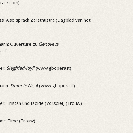
track.com)
ss: Also sprach Zarathustra (Dagblad van het
ann: Ouverture zu
Genoveva
.it)
er:
Siegfried-Idyll
(www.gbopera.it)
mann:
Sinfonie Nr. 4
(www.gbopera.it)
r: Tristan und Isolde (Vorspiel) (Trouw)
er: Time (Trouw)