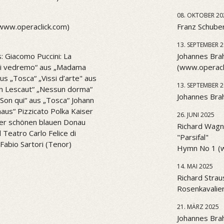
08. OKTOBER 20
(www.operaclick.com)
Franz Schuber
13. SEPTEMBER 
: Giacomo Puccini: La
Johannes Brah
l di vedremo“ aus „Madama
(www.operacl
aus „Tosca“ „Vissi d’arte" aus
13. SEPTEMBER 
n Lescaut“ „Nessun dorma“
Johannes Brah
. Son qui“ aus „Tosca“ Johann
aus“ Pizzicato Polka Kaiser
26. JUNI 2025
er schönen blauen Donau
Richard Wagne
Teatro Carlo Felice di
"Parsifal"
Fabio Sartori (Tenor)
Hymn No 1 (
14. MAI 2025
Richard Strau
Rosenkavalier
21. MÄRZ 2025
Johannes Bra