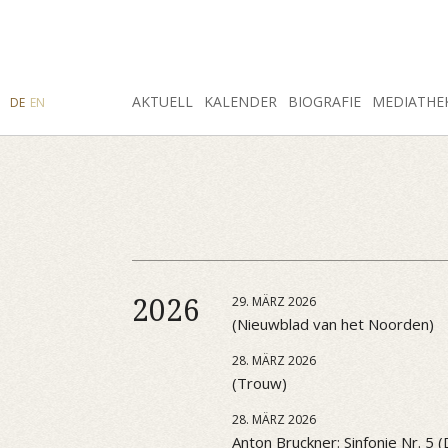
SUCHE
AKTUELL
INSTAGRAM
FACEBOOK
KALENDER
BIOGRAFIE
MEDIATHE
DE
EN
2026
29. MÄRZ 2026
(Nieuwblad van het Noorden)
28. MÄRZ 2026
(Trouw)
28. MÄRZ 2026
Anton Bruckner: Sinfonie Nr. 5