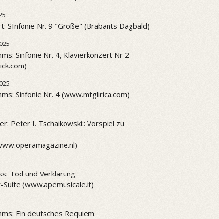
25
t: SInfonie Nr. 9 "Große" (Brabants Dagbald)
2025
ms: Sinfonie Nr. 4, Klavierkonzert Nr 2
ick.com)
2025
ms: Sinfonie Nr. 4 (www.mtglirica.com)
r: Peter I. Tschaikowski:: Vorspiel zu
www.operamagazine.nl)
ss: Tod und Verklärung
-Suite (www.apemusicale.it)
hms: Ein deutsches Requiem