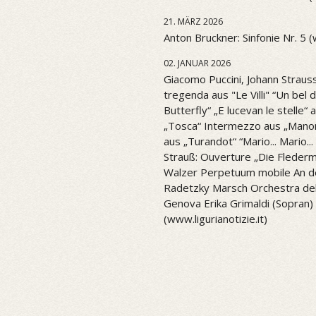
21. MÄRZ 2026
Anton Bruckner: Sinfonie Nr. 5 
02. JANUAR 2026
Giacomo Puccini, Johann Strauss
tregenda aus "Le Villi" “Un be
Butterfly“ „E lucevan le stelle“ 
„Tosca“ Intermezzo aus „Mano
aus „Turandot“ “Mario... Mario..
Strauß: Ouverture „Die Flederm
Walzer Perpetuum mobile An d
Radetzky Marsch Orchestra del 
Genova Erika Grimaldi (Sopran) 
(www.ligurianotizie.it)