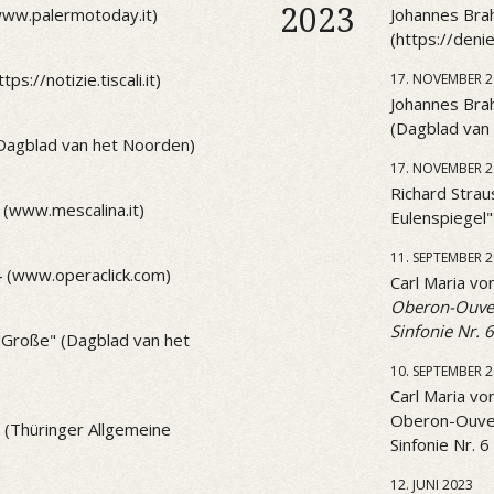
2023
(www.palermotoday.it)
Johannes Brah
(https://den
ps://notizie.tiscali.it)
17. NOVEMBER 2
Johannes Brah
(Dagblad van
(Dagblad van het Noorden)
17. NOVEMBER 2
Richard Strau
 (www.mescalina.it)
Eulenspiegel
11. SEPTEMBER 
4 (www.operaclick.com)
Carl Maria v
Oberon-Ouve
Sinfonie Nr. 6
 "Große" (Dagblad van het
10. SEPTEMBER 
Carl Maria v
Oberon-Ouve
1 (Thüringer Allgemeine
Sinfonie Nr. 6
12. JUNI 2023