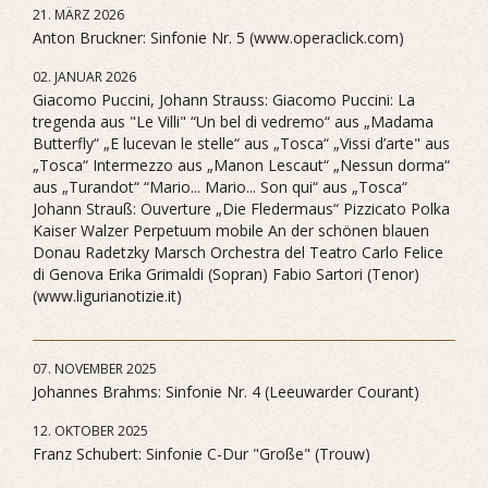
21. MÄRZ 2026
Anton Bruckner: Sinfonie Nr. 5 (www.operaclick.com)
02. JANUAR 2026
Giacomo Puccini, Johann Strauss: Giacomo Puccini: La
tregenda aus "Le Villi" “Un bel di vedremo“ aus „Madama
Butterfly“ „E lucevan le stelle“ aus „Tosca“ „Vissi d’arte" aus
„Tosca“ Intermezzo aus „Manon Lescaut“ „Nessun dorma“
aus „Turandot“ “Mario... Mario... Son qui“ aus „Tosca“
Johann Strauß: Ouverture „Die Fledermaus“ Pizzicato Polka
Kaiser Walzer Perpetuum mobile An der schönen blauen
Donau Radetzky Marsch Orchestra del Teatro Carlo Felice
di Genova Erika Grimaldi (Sopran) Fabio Sartori (Tenor)
(www.ligurianotizie.it)
07. NOVEMBER 2025
Johannes Brahms: Sinfonie Nr. 4 (Leeuwarder Courant)
12. OKTOBER 2025
Franz Schubert: Sinfonie C-Dur "Große" (Trouw)