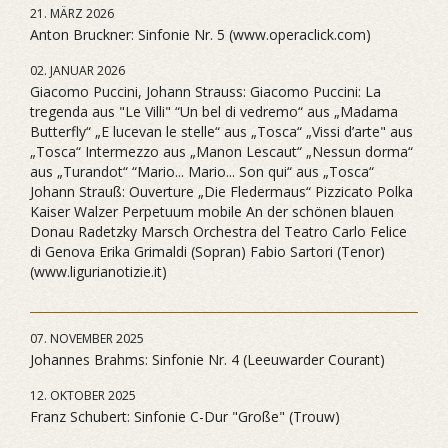
21. MÄRZ 2026
Anton Bruckner: Sinfonie Nr. 5 (www.operaclick.com)
02. JANUAR 2026
Giacomo Puccini, Johann Strauss: Giacomo Puccini: La
tregenda aus "Le Villi" “Un bel di vedremo“ aus „Madama
Butterfly“ „E lucevan le stelle“ aus „Tosca“ „Vissi d’arte" aus
„Tosca“ Intermezzo aus „Manon Lescaut“ „Nessun dorma“
aus „Turandot“ “Mario... Mario... Son qui“ aus „Tosca“
Johann Strauß: Ouverture „Die Fledermaus“ Pizzicato Polka
Kaiser Walzer Perpetuum mobile An der schönen blauen
Donau Radetzky Marsch Orchestra del Teatro Carlo Felice
di Genova Erika Grimaldi (Sopran) Fabio Sartori (Tenor)
(www.ligurianotizie.it)
07. NOVEMBER 2025
Johannes Brahms: Sinfonie Nr. 4 (Leeuwarder Courant)
12. OKTOBER 2025
Franz Schubert: Sinfonie C-Dur "Große" (Trouw)