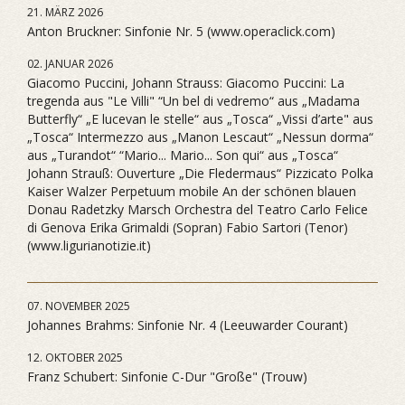
21. MÄRZ 2026
Anton Bruckner: Sinfonie Nr. 5 (www.operaclick.com)
02. JANUAR 2026
Giacomo Puccini, Johann Strauss: Giacomo Puccini: La
tregenda aus "Le Villi" “Un bel di vedremo“ aus „Madama
Butterfly“ „E lucevan le stelle“ aus „Tosca“ „Vissi d’arte" aus
„Tosca“ Intermezzo aus „Manon Lescaut“ „Nessun dorma“
aus „Turandot“ “Mario... Mario... Son qui“ aus „Tosca“
Johann Strauß: Ouverture „Die Fledermaus“ Pizzicato Polka
Kaiser Walzer Perpetuum mobile An der schönen blauen
Donau Radetzky Marsch Orchestra del Teatro Carlo Felice
di Genova Erika Grimaldi (Sopran) Fabio Sartori (Tenor)
(www.ligurianotizie.it)
07. NOVEMBER 2025
Johannes Brahms: Sinfonie Nr. 4 (Leeuwarder Courant)
12. OKTOBER 2025
Franz Schubert: Sinfonie C-Dur "Große" (Trouw)