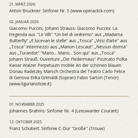
21. MÄRZ 2026
Anton Bruckner: Sinfonie Nr. 5 (www.operaclick.com)
02. JANUAR 2026
Giacomo Puccini, Johann Strauss: Giacomo Puccini: La
tregenda aus "Le Villi" “Un bel di vedremo“ aus „Madama
Butterfly“ „E lucevan le stelle“ aus „Tosca“ „Vissi d’arte" aus
„Tosca“ Intermezzo aus „Manon Lescaut“ „Nessun dorma“
aus „Turandot“ “Mario... Mario... Son qui“ aus „Tosca“
Johann Strauß: Ouverture „Die Fledermaus“ Pizzicato Polka
Kaiser Walzer Perpetuum mobile An der schönen blauen
Donau Radetzky Marsch Orchestra del Teatro Carlo Felice
di Genova Erika Grimaldi (Sopran) Fabio Sartori (Tenor)
(www.ligurianotizie.it)
07. NOVEMBER 2025
Johannes Brahms: Sinfonie Nr. 4 (Leeuwarder Courant)
12. OKTOBER 2025
Franz Schubert: Sinfonie C-Dur "Große" (Trouw)