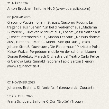
21. MÄRZ 2026
Anton Bruckner: Sinfonie Nr. 5 (www.operaclick.com)
02. JANUAR 2026
Giacomo Puccini, Johann Strauss: Giacomo Puccini: La
tregenda aus "Le Villi" “Un bel di vedremo“ aus „Madama
Butterfly“ „E lucevan le stelle“ aus „Tosca“ „Vissi d’arte" aus
„Tosca“ Intermezzo aus „Manon Lescaut“ „Nessun dorma“
aus „Turandot“ “Mario... Mario... Son qui“ aus „Tosca“
Johann Strauß: Ouverture „Die Fledermaus“ Pizzicato Polka
Kaiser Walzer Perpetuum mobile An der schönen blauen
Donau Radetzky Marsch Orchestra del Teatro Carlo Felice
di Genova Erika Grimaldi (Sopran) Fabio Sartori (Tenor)
(www.ligurianotizie.it)
07. NOVEMBER 2025
Johannes Brahms: Sinfonie Nr. 4 (Leeuwarder Courant)
12. OKTOBER 2025
Franz Schubert: Sinfonie C-Dur "Große" (Trouw)