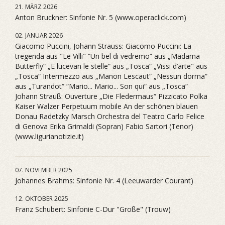
21. MÄRZ 2026
Anton Bruckner: Sinfonie Nr. 5 (www.operaclick.com)
02. JANUAR 2026
Giacomo Puccini, Johann Strauss: Giacomo Puccini: La
tregenda aus "Le Villi" “Un bel di vedremo“ aus „Madama
Butterfly“ „E lucevan le stelle“ aus „Tosca“ „Vissi d’arte" aus
„Tosca“ Intermezzo aus „Manon Lescaut“ „Nessun dorma“
aus „Turandot“ “Mario... Mario... Son qui“ aus „Tosca“
Johann Strauß: Ouverture „Die Fledermaus“ Pizzicato Polka
Kaiser Walzer Perpetuum mobile An der schönen blauen
Donau Radetzky Marsch Orchestra del Teatro Carlo Felice
di Genova Erika Grimaldi (Sopran) Fabio Sartori (Tenor)
(www.ligurianotizie.it)
07. NOVEMBER 2025
Johannes Brahms: Sinfonie Nr. 4 (Leeuwarder Courant)
12. OKTOBER 2025
Franz Schubert: Sinfonie C-Dur "Große" (Trouw)