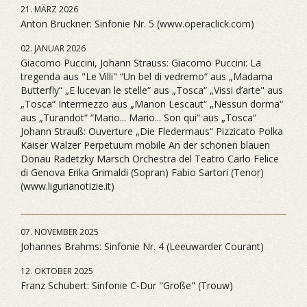
21. MÄRZ 2026
Anton Bruckner: Sinfonie Nr. 5 (www.operaclick.com)
02. JANUAR 2026
Giacomo Puccini, Johann Strauss: Giacomo Puccini: La
tregenda aus "Le Villi" “Un bel di vedremo“ aus „Madama
Butterfly“ „E lucevan le stelle“ aus „Tosca“ „Vissi d’arte" aus
„Tosca“ Intermezzo aus „Manon Lescaut“ „Nessun dorma“
aus „Turandot“ “Mario... Mario... Son qui“ aus „Tosca“
Johann Strauß: Ouverture „Die Fledermaus“ Pizzicato Polka
Kaiser Walzer Perpetuum mobile An der schönen blauen
Donau Radetzky Marsch Orchestra del Teatro Carlo Felice
di Genova Erika Grimaldi (Sopran) Fabio Sartori (Tenor)
(www.ligurianotizie.it)
07. NOVEMBER 2025
Johannes Brahms: Sinfonie Nr. 4 (Leeuwarder Courant)
12. OKTOBER 2025
Franz Schubert: Sinfonie C-Dur "Große" (Trouw)