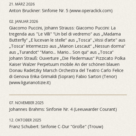
21. MÄRZ 2026
Anton Bruckner: Sinfonie Nr. 5 (www.operaclick.com)
02. JANUAR 2026
Giacomo Puccini, Johann Strauss: Giacomo Puccini: La
tregenda aus "Le Villi" “Un bel di vedremo“ aus „Madama
Butterfly“ „E lucevan le stelle“ aus „Tosca“ „Vissi d’arte" aus
„Tosca“ Intermezzo aus „Manon Lescaut“ „Nessun dorma“
aus „Turandot“ “Mario... Mario... Son qui“ aus „Tosca“
Johann Strauß: Ouverture „Die Fledermaus“ Pizzicato Polka
Kaiser Walzer Perpetuum mobile An der schönen blauen
Donau Radetzky Marsch Orchestra del Teatro Carlo Felice
di Genova Erika Grimaldi (Sopran) Fabio Sartori (Tenor)
(www.ligurianotizie.it)
07. NOVEMBER 2025
Johannes Brahms: Sinfonie Nr. 4 (Leeuwarder Courant)
12. OKTOBER 2025
Franz Schubert: Sinfonie C-Dur "Große" (Trouw)