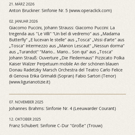
21. MÄRZ 2026
Anton Bruckner: Sinfonie Nr. 5 (www.operaclick.com)
02. JANUAR 2026
Giacomo Puccini, Johann Strauss: Giacomo Puccini: La
tregenda aus "Le Villi" “Un bel di vedremo“ aus „Madama
Butterfly“ „E lucevan le stelle“ aus „Tosca“ „Vissi d’arte" aus
„Tosca“ Intermezzo aus „Manon Lescaut“ „Nessun dorma“
aus „Turandot“ “Mario... Mario... Son qui“ aus „Tosca“
Johann Strauß: Ouverture „Die Fledermaus“ Pizzicato Polka
Kaiser Walzer Perpetuum mobile An der schönen blauen
Donau Radetzky Marsch Orchestra del Teatro Carlo Felice
di Genova Erika Grimaldi (Sopran) Fabio Sartori (Tenor)
(www.ligurianotizie.it)
07. NOVEMBER 2025
Johannes Brahms: Sinfonie Nr. 4 (Leeuwarder Courant)
12. OKTOBER 2025
Franz Schubert: Sinfonie C-Dur "Große" (Trouw)