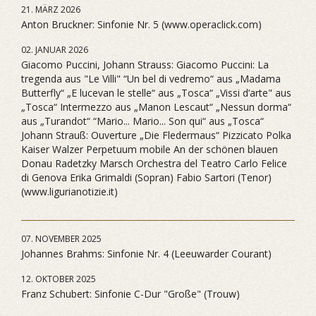
21. MÄRZ 2026
Anton Bruckner: Sinfonie Nr. 5 (www.operaclick.com)
02. JANUAR 2026
Giacomo Puccini, Johann Strauss: Giacomo Puccini: La
tregenda aus "Le Villi" “Un bel di vedremo“ aus „Madama
Butterfly“ „E lucevan le stelle“ aus „Tosca“ „Vissi d’arte" aus
„Tosca“ Intermezzo aus „Manon Lescaut“ „Nessun dorma“
aus „Turandot“ “Mario... Mario... Son qui“ aus „Tosca“
Johann Strauß: Ouverture „Die Fledermaus“ Pizzicato Polka
Kaiser Walzer Perpetuum mobile An der schönen blauen
Donau Radetzky Marsch Orchestra del Teatro Carlo Felice
di Genova Erika Grimaldi (Sopran) Fabio Sartori (Tenor)
(www.ligurianotizie.it)
07. NOVEMBER 2025
Johannes Brahms: Sinfonie Nr. 4 (Leeuwarder Courant)
12. OKTOBER 2025
Franz Schubert: Sinfonie C-Dur "Große" (Trouw)