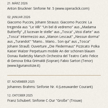
21. MÄRZ 2026
Anton Bruckner: Sinfonie Nr. 5 (www.operaclick.com)
02. JANUAR 2026
Giacomo Puccini, Johann Strauss: Giacomo Puccini: La
tregenda aus "Le Villi" “Un bel di vedremo“ aus „Madama
Butterfly“ „E lucevan le stelle“ aus „Tosca“ „Vissi d’arte" aus
„Tosca“ Intermezzo aus „Manon Lescaut“ „Nessun dorma“
aus „Turandot“ “Mario... Mario... Son qui“ aus „Tosca“
Johann Strauß: Ouverture „Die Fledermaus“ Pizzicato Polka
Kaiser Walzer Perpetuum mobile An der schönen blauen
Donau Radetzky Marsch Orchestra del Teatro Carlo Felice
di Genova Erika Grimaldi (Sopran) Fabio Sartori (Tenor)
(www.ligurianotizie.it)
07. NOVEMBER 2025
Johannes Brahms: Sinfonie Nr. 4 (Leeuwarder Courant)
12. OKTOBER 2025
Franz Schubert: Sinfonie C-Dur "Große" (Trouw)