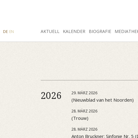
SUCHE
AKTUELL
INSTAGRAM
FACEBOOK
KALENDER
BIOGRAFIE
MEDIATHE
DE
EN
2026
29. MÄRZ 2026
(Nieuwblad van het Noorden)
28. MÄRZ 2026
(Trouw)
28. MÄRZ 2026
Anton Bruckner: Sinfonie Nr. 5