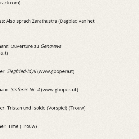
track.com)
ss: Also sprach Zarathustra (Dagblad van het
ann: Ouverture zu
Genoveva
.it)
er:
Siegfried-Idyll
(www.gbopera.it)
mann:
Sinfonie Nr. 4
(www.gbopera.it)
r: Tristan und Isolde (Vorspiel) (Trouw)
er: Time (Trouw)