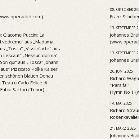
08. OKTOBER 20
(www.operaclick.com)
Franz Schuber
13. SEPTEMBER 
: Giacomo Puccini: La
Johannes Brah
l di vedremo“ aus „Madama
(www.operacl
aus „Tosca“ „Vissi d’arte" aus
13. SEPTEMBER 
n Lescaut“ „Nessun dorma“
Johannes Brah
. Son qui“ aus „Tosca“ Johann
aus“ Pizzicato Polka Kaiser
26. JUNI 2025
er schönen blauen Donau
Richard Wagne
Teatro Carlo Felice di
"Parsifal"
Fabio Sartori (Tenor)
Hymn No 1 (
14. MAI 2025
Richard Strau
Rosenkavalier
21. MÄRZ 2025
Johannes Bra