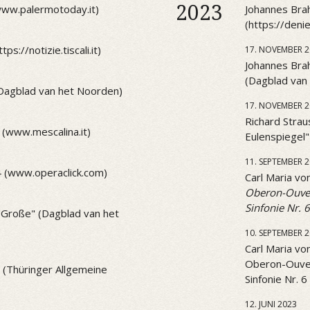
2023
(www.palermotoday.it)
Johannes Brah
(https://den
ps://notizie.tiscali.it)
17. NOVEMBER 2
Johannes Brah
(Dagblad van
(Dagblad van het Noorden)
17. NOVEMBER 2
Richard Strau
 (www.mescalina.it)
Eulenspiegel
11. SEPTEMBER 
4 (www.operaclick.com)
Carl Maria v
Oberon-Ouve
Sinfonie Nr. 6
 "Große" (Dagblad van het
10. SEPTEMBER 
Carl Maria v
Oberon-Ouve
1 (Thüringer Allgemeine
Sinfonie Nr. 6
12. JUNI 2023