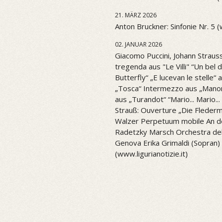
21. MÄRZ 2026
Anton Bruckner: Sinfonie Nr. 5 
02. JANUAR 2026
Giacomo Puccini, Johann Strauss
tregenda aus "Le Villi" “Un be
Butterfly“ „E lucevan le stelle“ 
„Tosca“ Intermezzo aus „Mano
aus „Turandot“ “Mario... Mario..
Strauß: Ouverture „Die Flederm
Walzer Perpetuum mobile An d
Radetzky Marsch Orchestra del 
Genova Erika Grimaldi (Sopran) 
(www.ligurianotizie.it)