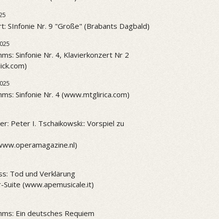
25
t: SInfonie Nr. 9 "Große" (Brabants Dagbald)
2025
ms: Sinfonie Nr. 4, Klavierkonzert Nr 2
ick.com)
2025
ms: Sinfonie Nr. 4 (www.mtglirica.com)
r: Peter I. Tschaikowski:: Vorspiel zu
www.operamagazine.nl)
ss: Tod und Verklärung
-Suite (www.apemusicale.it)
hms: Ein deutsches Requiem