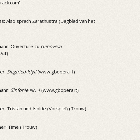
track.com)
ss: Also sprach Zarathustra (Dagblad van het
ann: Ouverture zu
Genoveva
.it)
er:
Siegfried-Idyll
(www.gbopera.it)
mann:
Sinfonie Nr. 4
(www.gbopera.it)
r: Tristan und Isolde (Vorspiel) (Trouw)
er: Time (Trouw)