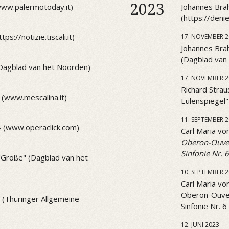
2023
(www.palermotoday.it)
Johannes Brah
(https://den
ps://notizie.tiscali.it)
17. NOVEMBER 2
Johannes Brah
(Dagblad van
(Dagblad van het Noorden)
17. NOVEMBER 2
Richard Strau
 (www.mescalina.it)
Eulenspiegel
11. SEPTEMBER 
4 (www.operaclick.com)
Carl Maria v
Oberon-Ouve
Sinfonie Nr. 6
 "Große" (Dagblad van het
10. SEPTEMBER 
Carl Maria v
Oberon-Ouve
1 (Thüringer Allgemeine
Sinfonie Nr. 6
12. JUNI 2023