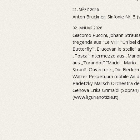
21. MÄRZ 2026
Anton Bruckner: Sinfonie Nr. 5 
02. JANUAR 2026
Giacomo Puccini, Johann Strauss
tregenda aus "Le Villi" “Un be
Butterfly“ „E lucevan le stelle“ 
„Tosca“ Intermezzo aus „Mano
aus „Turandot“ “Mario... Mario..
Strauß: Ouverture „Die Flederm
Walzer Perpetuum mobile An d
Radetzky Marsch Orchestra del 
Genova Erika Grimaldi (Sopran) 
(www.ligurianotizie.it)