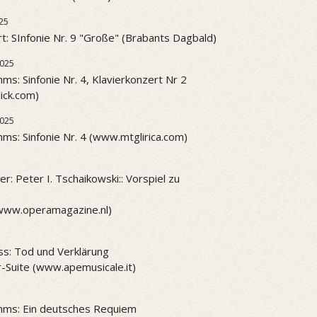
25
t: SInfonie Nr. 9 "Große" (Brabants Dagbald)
2025
ms: Sinfonie Nr. 4, Klavierkonzert Nr 2
ick.com)
2025
ms: Sinfonie Nr. 4 (www.mtglirica.com)
r: Peter I. Tschaikowski:: Vorspiel zu
www.operamagazine.nl)
ss: Tod und Verklärung
-Suite (www.apemusicale.it)
hms: Ein deutsches Requiem