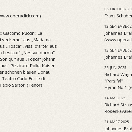
08. OKTOBER 20
(www.operaclick.com)
Franz Schuber
13. SEPTEMBER 
: Giacomo Puccini: La
Johannes Brah
l di vedremo“ aus „Madama
(www.operacl
aus „Tosca“ „Vissi d’arte" aus
13. SEPTEMBER 
n Lescaut“ „Nessun dorma“
Johannes Brah
. Son qui“ aus „Tosca“ Johann
aus“ Pizzicato Polka Kaiser
26. JUNI 2025
er schönen blauen Donau
Richard Wagne
Teatro Carlo Felice di
"Parsifal"
Fabio Sartori (Tenor)
Hymn No 1 (
14. MAI 2025
Richard Strau
Rosenkavalier
21. MÄRZ 2025
Johannes Bra