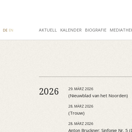
SUCHE
AKTUELL
INSTAGRAM
FACEBOOK
KALENDER
BIOGRAFIE
MEDIATHE
DE
EN
2026
29. MÄRZ 2026
(Nieuwblad van het Noorden)
28. MÄRZ 2026
(Trouw)
28. MÄRZ 2026
Anton Bruckner: Sinfonie Nr. 5