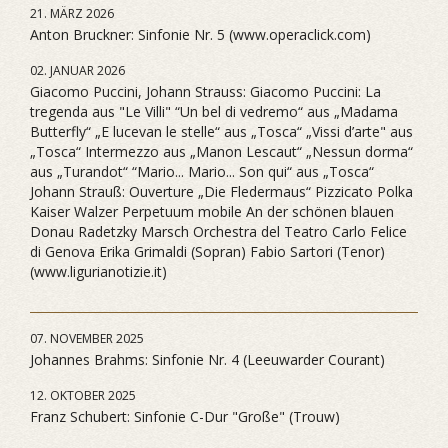
21. MÄRZ 2026
Anton Bruckner: Sinfonie Nr. 5 (www.operaclick.com)
02. JANUAR 2026
Giacomo Puccini, Johann Strauss: Giacomo Puccini: La
tregenda aus "Le Villi" “Un bel di vedremo“ aus „Madama
Butterfly“ „E lucevan le stelle“ aus „Tosca“ „Vissi d’arte" aus
„Tosca“ Intermezzo aus „Manon Lescaut“ „Nessun dorma“
aus „Turandot“ “Mario... Mario... Son qui“ aus „Tosca“
Johann Strauß: Ouverture „Die Fledermaus“ Pizzicato Polka
Kaiser Walzer Perpetuum mobile An der schönen blauen
Donau Radetzky Marsch Orchestra del Teatro Carlo Felice
di Genova Erika Grimaldi (Sopran) Fabio Sartori (Tenor)
(www.ligurianotizie.it)
07. NOVEMBER 2025
Johannes Brahms: Sinfonie Nr. 4 (Leeuwarder Courant)
12. OKTOBER 2025
Franz Schubert: Sinfonie C-Dur "Große" (Trouw)