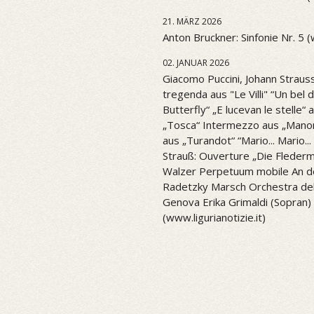
21. MÄRZ 2026
Anton Bruckner: Sinfonie Nr. 5 
02. JANUAR 2026
Giacomo Puccini, Johann Strauss
tregenda aus "Le Villi" “Un be
Butterfly“ „E lucevan le stelle“ 
„Tosca“ Intermezzo aus „Mano
aus „Turandot“ “Mario... Mario..
Strauß: Ouverture „Die Flederm
Walzer Perpetuum mobile An d
Radetzky Marsch Orchestra del 
Genova Erika Grimaldi (Sopran) 
(www.ligurianotizie.it)