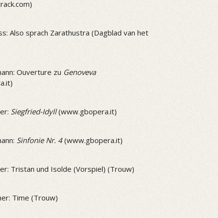
track.com)
ss: Also sprach Zarathustra (Dagblad van het
ann: Ouverture zu
Genoveva
.it)
er:
Siegfried-Idyll
(www.gbopera.it)
mann:
Sinfonie Nr. 4
(www.gbopera.it)
r: Tristan und Isolde (Vorspiel) (Trouw)
er: Time (Trouw)