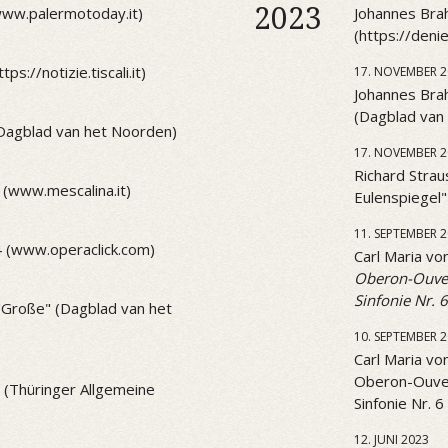
2023
(www.palermotoday.it)
Johannes Brah
(https://den
ps://notizie.tiscali.it)
17. NOVEMBER 2
Johannes Brah
(Dagblad van
(Dagblad van het Noorden)
17. NOVEMBER 2
Richard Strau
 (www.mescalina.it)
Eulenspiegel
11. SEPTEMBER 
4 (www.operaclick.com)
Carl Maria v
Oberon-Ouve
Sinfonie Nr. 6
 "Große" (Dagblad van het
10. SEPTEMBER 
Carl Maria v
Oberon-Ouve
1 (Thüringer Allgemeine
Sinfonie Nr. 6
12. JUNI 2023