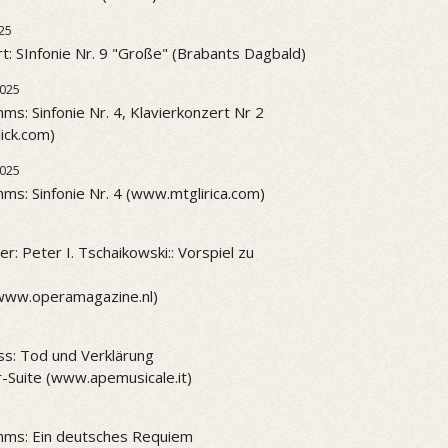
25
t: SInfonie Nr. 9 "Große" (Brabants Dagbald)
2025
ms: Sinfonie Nr. 4, Klavierkonzert Nr 2
ick.com)
2025
ms: Sinfonie Nr. 4 (www.mtglirica.com)
r: Peter I. Tschaikowski:: Vorspiel zu
www.operamagazine.nl)
ss: Tod und Verklärung
-Suite (www.apemusicale.it)
hms: Ein deutsches Requiem