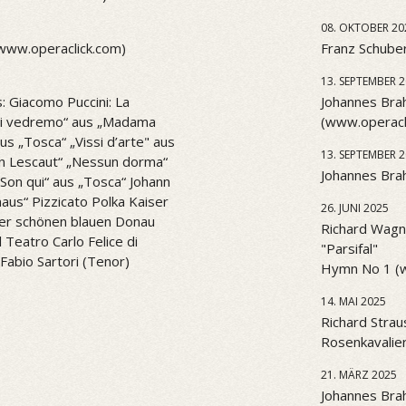
08. OKTOBER 20
(www.operaclick.com)
Franz Schuber
13. SEPTEMBER 
: Giacomo Puccini: La
Johannes Brah
l di vedremo“ aus „Madama
(www.operacl
aus „Tosca“ „Vissi d’arte" aus
13. SEPTEMBER 
n Lescaut“ „Nessun dorma“
Johannes Brah
. Son qui“ aus „Tosca“ Johann
aus“ Pizzicato Polka Kaiser
26. JUNI 2025
er schönen blauen Donau
Richard Wagne
Teatro Carlo Felice di
"Parsifal"
Fabio Sartori (Tenor)
Hymn No 1 (
14. MAI 2025
Richard Strau
Rosenkavalier
21. MÄRZ 2025
Johannes Bra