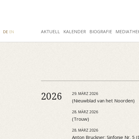
SUCHE
AKTUELL
INSTAGRAM
FACEBOOK
KALENDER
BIOGRAFIE
MEDIATHE
DE
EN
2026
29. MÄRZ 2026
(Nieuwblad van het Noorden)
28. MÄRZ 2026
(Trouw)
28. MÄRZ 2026
Anton Bruckner: Sinfonie Nr. 5