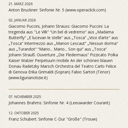
21. MÄRZ 2026
Anton Bruckner: Sinfonie Nr. 5 (www.operaclick.com)
02. JANUAR 2026
Giacomo Puccini, Johann Strauss: Giacomo Puccini: La
tregenda aus "Le Villi" “Un bel di vedremo“ aus „Madama
Butterfly“ „E lucevan le stelle“ aus „Tosca“ „Vissi d’arte" aus
„Tosca“ Intermezzo aus „Manon Lescaut“ „Nessun dorma“
aus „Turandot“ “Mario... Mario... Son qui“ aus „Tosca“
Johann Strauß: Ouverture „Die Fledermaus“ Pizzicato Polka
Kaiser Walzer Perpetuum mobile An der schönen blauen
Donau Radetzky Marsch Orchestra del Teatro Carlo Felice
di Genova Erika Grimaldi (Sopran) Fabio Sartori (Tenor)
(www.ligurianotizie.it)
07. NOVEMBER 2025
Johannes Brahms: Sinfonie Nr. 4 (Leeuwarder Courant)
12. OKTOBER 2025
Franz Schubert: Sinfonie C-Dur "Große" (Trouw)