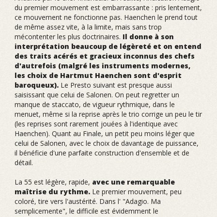
du premier mouvement est embarrassante : pris lentement,
ce mouvement ne fonctionne pas. Haenchen le prend tout
de même assez vite, à la limite, mais sans trop
mécontenter les plus doctrinaires.
Il donne à son
interprétation beaucoup de légèreté et on entend
des traits acérés et gracieux inconnus des chefs
d'autrefois (malgré les instruments modernes,
les choix de Hartmut Haenchen sont d'esprit
baroqueux).
Le Presto suivant est presque aussi
saisissant que celui de Salonen. On peut regretter un
manque de staccato, de vigueur rythmique, dans le
menuet, même si la reprise après le trio corrige un peu le tir
(les reprises sont rarement jouées à l'identique avec
Haenchen). Quant au Finale, un petit peu moins léger que
celui de Salonen, avec le choix de davantage de puissance,
il bénéficie d'une parfaite construction d'ensemble et de
détail.
La 55 est légère, rapide,
avec une remarquable
maîtrise du rythme.
Le premier mouvement, peu
coloré, tire vers l'austérité. Dans l' "Adagio. Ma
semplicemente", le difficile est évidemment le