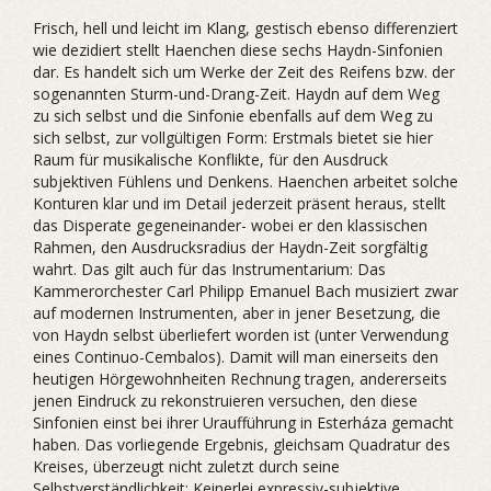
Frisch, hell und leicht im Klang, gestisch ebenso differenziert
wie dezidiert stellt Haenchen diese sechs Haydn-Sinfonien
dar. Es handelt sich um Werke der Zeit des Reifens bzw. der
sogenannten Sturm-und-Drang-Zeit. Haydn auf dem Weg
zu sich selbst und die Sinfonie ebenfalls auf dem Weg zu
sich selbst, zur vollgültigen Form: Erstmals bietet sie hier
Raum für musikalische Konflikte, für den Ausdruck
subjektiven Fühlens und Denkens. Haenchen arbeitet solche
Konturen klar und im Detail jederzeit präsent heraus, stellt
das Disperate gegeneinander- wobei er den klassischen
Rahmen, den Ausdrucksradius der Haydn-Zeit sorgfältig
wahrt. Das gilt auch für das Instrumentarium: Das
Kammerorchester Carl Philipp Emanuel Bach musiziert zwar
auf modernen Instrumenten, aber in jener Besetzung, die
von Haydn selbst überliefert worden ist (unter Verwendung
eines Continuo-Cembalos). Damit will man einerseits den
heutigen Hörgewohnheiten Rechnung tragen, andererseits
jenen Eindruck zu rekonstruieren versuchen, den diese
Sinfonien einst bei ihrer Uraufführung in Esterháza gemacht
haben. Das vorliegende Ergebnis, gleichsam Quadratur des
Kreises, überzeugt nicht zuletzt durch seine
Selbstverständlichkeit: Keinerlei expressiv-subjektive