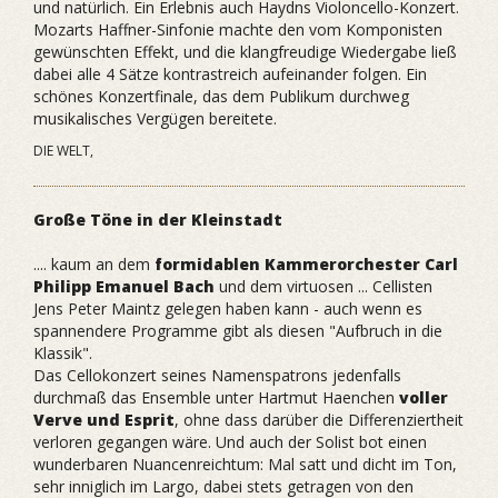
und natürlich. Ein Erlebnis auch Haydns Violoncello-Konzert.
Mozarts Haffner-Sinfonie machte den vom Komponisten
gewünschten Effekt, und die klangfreudige Wiedergabe ließ
dabei alle 4 Sätze kontrastreich aufeinander folgen. Ein
schönes Konzertfinale, das dem Publikum durchweg
musikalisches Vergügen bereitete.
DIE WELT,
Große Töne in der Kleinstadt
.... kaum an dem
formidablen Kammerorchester Carl
Philipp Emanuel Bach
und dem virtuosen ... Cellisten
Jens Peter Maintz gelegen haben kann - auch wenn es
spannendere Programme gibt als diesen "Aufbruch in die
Klassik".
Das Cellokonzert seines Namenspatrons jedenfalls
durchmaß das Ensemble unter Hartmut Haenchen
voller
Verve und Esprit
, ohne dass darüber die Differenziertheit
verloren gegangen wäre. Und auch der Solist bot einen
wunderbaren Nuancenreichtum: Mal satt und dicht im Ton,
sehr inniglich im Largo, dabei stets getragen von den