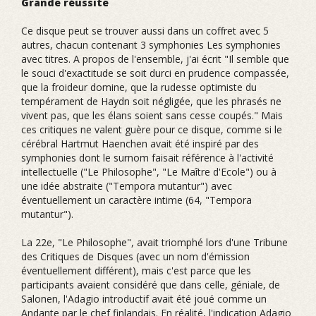
Grande réussite
Ce disque peut se trouver aussi dans un coffret avec 5
autres, chacun contenant 3 symphonies Les symphonies
avec titres. A propos de l'ensemble, j'ai écrit "Il semble que
le souci d'exactitude se soit durci en prudence compassée,
que la froideur domine, que la rudesse optimiste du
tempérament de Haydn soit négligée, que les phrasés ne
vivent pas, que les élans soient sans cesse coupés." Mais
ces critiques ne valent guère pour ce disque, comme si le
cérébral Hartmut Haenchen avait été inspiré par des
symphonies dont le surnom faisait référence à l'activité
intellectuelle ("Le Philosophe", "Le Maître d'Ecole") ou à
une idée abstraite ("Tempora mutantur") avec
éventuellement un caractère intime (64, "Tempora
mutantur").
La 22e, "Le Philosophe", avait triomphé lors d'une Tribune
des Critiques de Disques (avec un nom d'émission
éventuellement différent), mais c'est parce que les
participants avaient considéré que dans celle, géniale, de
Salonen, l'Adagio introductif avait été joué comme un
Andante par le chef finlandais. En réalité, l'indication Adagio