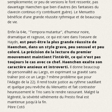
semplicemente; or peu de versions le font ressentir, pas
davantage Haenchen que bien d'autres (les fantaisies du
clavecin continuo n'y contribuent guère). Le Menuetto
bénéficie d'une grande réussite rythmique et de beaucoup
de vie.
Enfin la 64e, "Tempora mutantur", d'humeur noire,
dramatique et rageuse, ce qui est rare dans l'oeuvre de
Haydn,
est peut-être la plus grande réussite de
Haenchen, dans un style grave, peu sensuel et peu
coloré. La précision de la lecture du premier
mouvement maintient l'intérêt, ce qui n'est pas
toujours le cas avec ce chef. Haenchen exalte son
caractère anxieux et introverti.
Il donne beaucoup
de personnalité au Largo, en exprimant sa gravité sans
traîner (est-ce un Largo ? même problème que pour
l'Adagio de la 22). Il rend toute justice au rythme sautillant
et quelque peu revêche du Menuetto et fait contraster
heureusement le Trio sans le rendre rassurant. Malgré la
légèreté, la sévérité véhémente du Presto final est
maintenue jusqu'à la fin.
Pèire Cotó