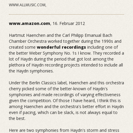
WWW.ALLMUSIC.COM,
www.amazon.com
, 16. Februar 2012
Hartmut Haenchen and the Carl Philipp Emanual Bach
Chamber Orchestra worked together during the 1990s and
created some
wonderful recordings
including one of
the better Weber Symphony No. 1s I know. They recorded a
lot of Haydn during the period that got lost among the
plethora of Haydn recording projects intended to include all
the Haydn symphonies.
Under the Berlin Classics label, Haenchen and this orchestra
cherry picked some of the better-known of Haydn's
symphonies and made recordings of varying effectiveness
given the competition. Of those I have heard, I think this is
among Haenchen and the orchestra's better effort in Haydn
even if pacing, which can be slack, is not always equal to
the best.
Here are two symphonies from Haydn's storm and stress