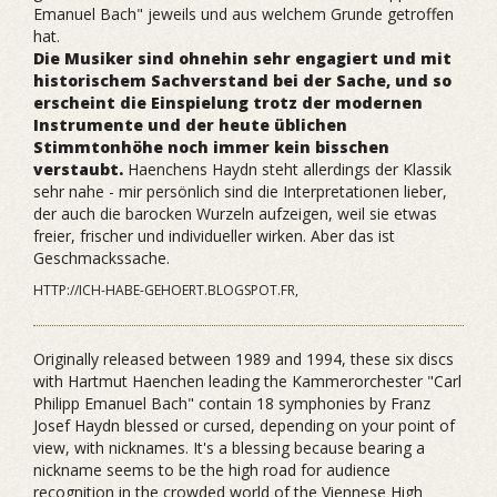
Emanuel Bach" jeweils und aus welchem Grunde getroffen
hat.
Die Musiker sind ohnehin sehr engagiert und mit
historischem Sachverstand bei der Sache, und so
erscheint die Einspielung trotz der modernen
Instrumente und der heute üblichen
Stimmtonhöhe noch immer kein bisschen
verstaubt.
Haenchens Haydn steht allerdings der Klassik
sehr nahe - mir persönlich sind die Interpretationen lieber,
der auch die barocken Wurzeln aufzeigen, weil sie etwas
freier, frischer und individueller wirken. Aber das ist
Geschmackssache.
HTTP://ICH-HABE-GEHOERT.BLOGSPOT.FR,
Originally released between 1989 and 1994, these six discs
with Hartmut Haenchen leading the Kammerorchester "Carl
Philipp Emanuel Bach" contain 18 symphonies by Franz
Josef Haydn blessed or cursed, depending on your point of
view, with nicknames. It's a blessing because bearing a
nickname seems to be the high road for audience
recognition in the crowded world of the Viennese High