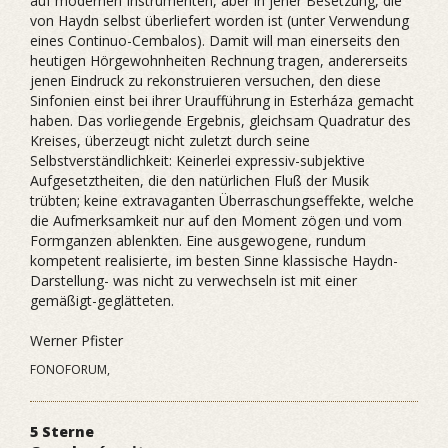
auf modernen Instrumenten, aber in jener Besetzung, die
von Haydn selbst überliefert worden ist (unter Verwendung
eines Continuo-Cembalos). Damit will man einerseits den
heutigen Hörgewohnheiten Rechnung tragen, andererseits
jenen Eindruck zu rekonstruieren versuchen, den diese
Sinfonien einst bei ihrer Uraufführung in Esterháza gemacht
haben. Das vorliegende Ergebnis, gleichsam Quadratur des
Kreises, überzeugt nicht zuletzt durch seine
Selbstverständlichkeit: Keinerlei expressiv-subjektive
Aufgesetztheiten, die den natürlichen Fluß der Musik
trübten; keine extravaganten Überraschungseffekte, welche
die Aufmerksamkeit nur auf den Moment zögen und vom
Formganzen ablenkten. Eine ausgewogene, rundum
kompetent realisierte, im besten Sinne klassische Haydn-
Darstellung- was nicht zu verwechseln ist mit einer
gemäßigt-geglätteten.
Werner Pfister
FONOFORUM,
5 Sterne