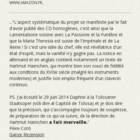
WWW.AMAZON.FR,
..."L'aspect systématique du projet se manifeste par le fait
d'avoir publié des CD homogènes, c'est ainsi que la
Lamentatione voisine avec La Passione et la Funèbre et
que la Maria Theresia est suivie de l'Impériale et de La
Reine ! Si c'est une idée du chef, elle est révélatrice d'un
état d'esprit, mais la variété n'y gagne pas. La notice en
allemand et en anglais contient notamment un texte de
Hartmut Haenchen, qui montre bien son souci de fidélité
aux conditions du XVIIIe siècle (malgré les instruments
modernes) et justifie son emploi fréquent d'un clavecin
continuo.
PS. J'ai écouté le 29 juin 2014 Daphne à la Tolosaner
Staatsoper (vòli dire al Capitòli de Tolosa) et je dois dire
que la précision, qui s'accompagne toujours de souplesse,
de préparation de ce qui va suivre, de la direction de
Hartmut Haenchen
a fait merveille.
"
Pèire Cotó
Ganze Rezension