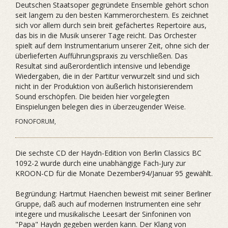
Deutschen Staatsoper gegründete Ensemble gehört schon
seit langem zu den besten Kammerorchestern. Es zeichnet
sich vor allem durch sein breit gefächertes Repertoire aus,
das bis in die Musik unserer Tage reicht. Das Orchester
spielt auf dem Instrumentarium unserer Zeit, ohne sich der
überlieferten Aufführungspraxis zu verschließen. Das
Resultat sind außerordentlich intensive und lebendige
Wiedergaben, die in der Partitur verwurzelt sind und sich
nicht in der Produktion von äußerlich historisierendem
Sound erschöpfen. Die beiden hier vorgelegten
Einspielungen belegen dies in überzeugender Weise.
FONOFORUM,
Die sechste CD der Haydn-Edition von Berlin Classics BC
1092-2 wurde durch eine unabhängige Fach-Jury zur
KROON-CD für die Monate Dezember94/Januar 95 gewählt.
Begründung: Hartmut Haenchen beweist mit seiner Berliner
Gruppe, daß auch auf modernen Instrumenten eine sehr
integere und musikalische Leesart der Sinfoninen von
"Papa" Haydn gegeben werden kann. Der Klang von