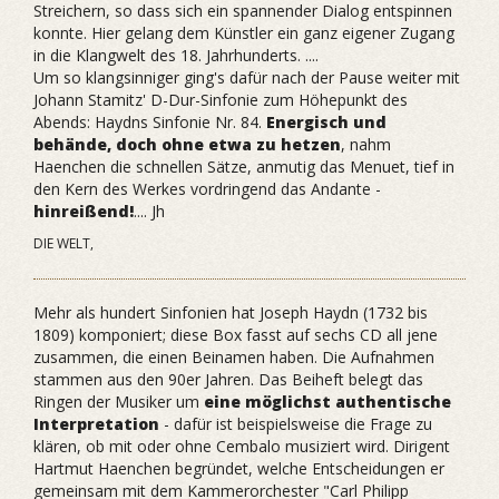
Streichern, so dass sich ein spannender Dialog entspinnen
konnte. Hier gelang dem Künstler ein ganz eigener Zugang
in die Klangwelt des 18. Jahrhunderts. ....
Um so klangsinniger ging's dafür nach der Pause weiter mit
Johann Stamitz' D-Dur-Sinfonie zum Höhepunkt des
Abends: Haydns Sinfonie Nr. 84.
Energisch und
behände, doch ohne etwa zu hetzen
, nahm
Haenchen die schnellen Sätze, anmutig das Menuet, tief in
den Kern des Werkes vordringend das Andante -
hinreißend!
.... Jh
DIE WELT,
Mehr als hundert Sinfonien hat Joseph Haydn (1732 bis
1809) komponiert; diese Box fasst auf sechs CD all jene
zusammen, die einen Beinamen haben. Die Aufnahmen
stammen aus den 90er Jahren. Das Beiheft belegt das
Ringen der Musiker um
eine möglichst authentische
Interpretation
- dafür ist beispielsweise die Frage zu
klären, ob mit oder ohne Cembalo musiziert wird. Dirigent
Hartmut Haenchen begründet, welche Entscheidungen er
gemeinsam mit dem Kammerorchester "Carl Philipp