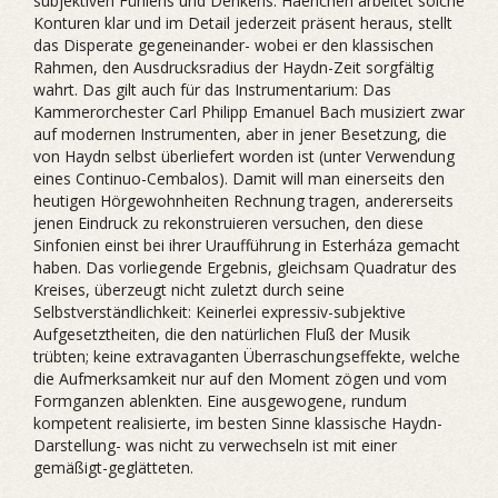
subjektiven Fühlens und Denkens. Haenchen arbeitet solche
Konturen klar und im Detail jederzeit präsent heraus, stellt
das Disperate gegeneinander- wobei er den klassischen
Rahmen, den Ausdrucksradius der Haydn-Zeit sorgfältig
wahrt. Das gilt auch für das Instrumentarium: Das
Kammerorchester Carl Philipp Emanuel Bach musiziert zwar
auf modernen Instrumenten, aber in jener Besetzung, die
von Haydn selbst überliefert worden ist (unter Verwendung
eines Continuo-Cembalos). Damit will man einerseits den
heutigen Hörgewohnheiten Rechnung tragen, andererseits
jenen Eindruck zu rekonstruieren versuchen, den diese
Sinfonien einst bei ihrer Uraufführung in Esterháza gemacht
haben. Das vorliegende Ergebnis, gleichsam Quadratur des
Kreises, überzeugt nicht zuletzt durch seine
Selbstverständlichkeit: Keinerlei expressiv-subjektive
Aufgesetztheiten, die den natürlichen Fluß der Musik
trübten; keine extravaganten Überraschungseffekte, welche
die Aufmerksamkeit nur auf den Moment zögen und vom
Formganzen ablenkten. Eine ausgewogene, rundum
kompetent realisierte, im besten Sinne klassische Haydn-
Darstellung- was nicht zu verwechseln ist mit einer
gemäßigt-geglätteten.