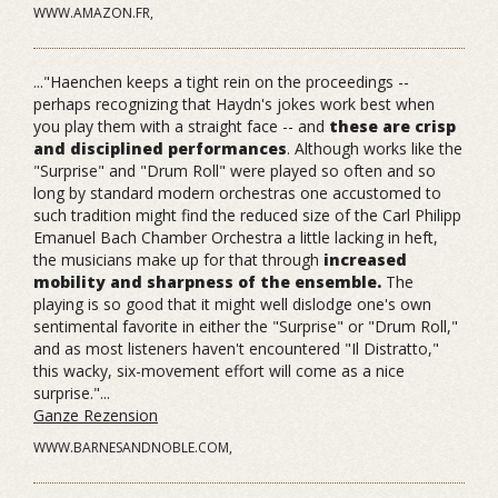
WWW.AMAZON.FR,
..."Haenchen keeps a tight rein on the proceedings --
perhaps recognizing that Haydn's jokes work best when
you play them with a straight face -- and
these are crisp
and disciplined performances
. Although works like the
"Surprise" and "Drum Roll" were played so often and so
long by standard modern orchestras one accustomed to
such tradition might find the reduced size of the Carl Philipp
Emanuel Bach Chamber Orchestra a little lacking in heft,
the musicians make up for that through
increased
mobility and sharpness of the ensemble.
The
playing is so good that it might well dislodge one's own
sentimental favorite in either the "Surprise" or "Drum Roll,"
and as most listeners haven't encountered "Il Distratto,"
this wacky, six-movement effort will come as a nice
surprise."...
Ganze Rezension
WWW.BARNESANDNOBLE.COM,