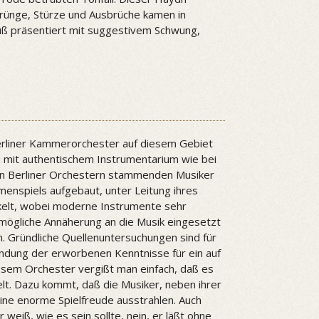
 Sprünge, Stürze und Ausbrüche kamen in
Guß präsentiert mit suggestivem Schwung,
erliner Kammerorchester auf diesem Gebiet
n mit authentischem Instrumentarium wie bei
n Berliner Orchestern stammenden Musiker
enspiels aufgebaut, unter Leitung ihres
ckelt, wobei moderne Instrumente sehr
 mögliche Annäherung an die Musik eingesetzt
 Gründliche Quellenuntersuchungen sind für
wendung der erworbenen Kenntnisse für ein auf
iesem Orchester vergißt man einfach, daß es
elt. Dazu kommt, daß die Musiker, neben ihrer
ine enorme Spielfreude ausstrahlen. Auch
eiß, wie es sein sollte, nein, er läßt ohne