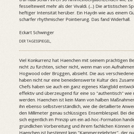
fesselteweit mehr als der Vivaldi. (...) Die artistischen
heftiger Intensität herüber. Ein Haydn wie aus einem 
scharfer rhythmischer Pointierung. Das fand Widerhall.
Eckart Schwinger
DER TAGESSPIEGEL,
Viel Konkurrenz hat Haenchen mit seinem prächtigen B
nicht zu fürchten, sicher nicht, wenn man von Aufnahme
Hogwood oder Brüggen, absieht. Die aus verschiedene
haben nicht nur eine beneidenswerte Kultur des Zusamm
Chefs haben sie auch ein ganz eigenes Klangbild entwi
effektiv und überzeugend für eine so "authentisch" wie
werden. Haenchen ist kein Mann von halben Maßnahmen.
ihn ebenso selbstverständlich, wie die detaillierte An
den Millimeter genau schlüssiges Ensemblespiel. Bei d
sich eigentlich im Prinzip um ein ad-hoc-Formation hand
gründlichen Vorbereitung und ihrem fachlichen Können e
Haenchen ist bestimmt kein "Kammergelehrter", der nur w