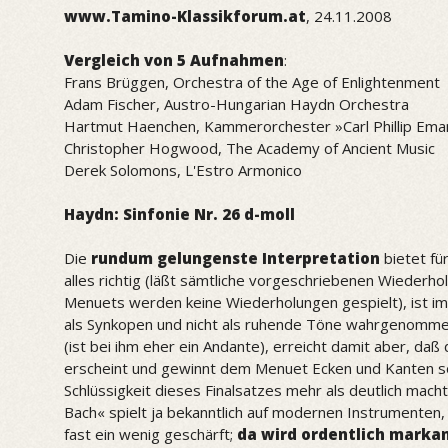
www.Tamino-Klassikforum.at
, 24.11.2008
Vergleich von 5 Aufnahmen
:
Frans Brüggen, Orchestra of the Age of Enlightenment
Adam Fischer, Austro-Hungarian Haydn Orchestra
Hartmut Haenchen, Kammerorchester »Carl Phillip Ema
Christopher Hogwood, The Academy of Ancient Music
Derek Solomons, L'Estro Armonico
Haydn: Sinfonie Nr. 26 d-moll
Die
rundum gelungenste Interpretation
bietet f
alles richtig (läßt sämtliche vorgeschriebenen Wiederh
Menuets werden keine Wiederholungen gespielt), ist im 
als Synkopen und nicht als ruhende Töne wahrgenommen
(ist bei ihm eher ein Andante), erreicht damit aber, daß 
erscheint und gewinnt dem Menuet Ecken und Kanten so
Schlüssigkeit dieses Finalsatzes mehr als deutlich mac
Bach« spielt ja bekanntlich auf modernen Instrumenten, 
fast ein wenig geschärft;
da wird ordentlich markan