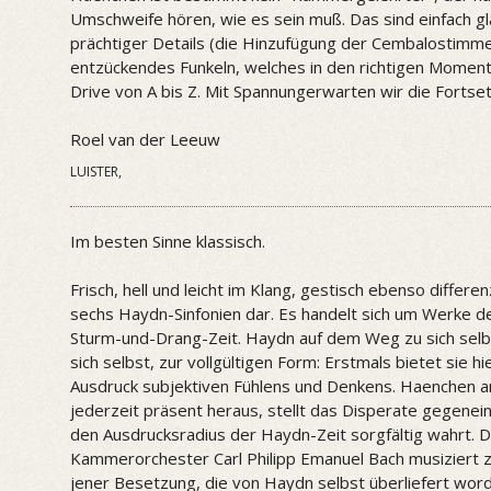
Umschweife hören, wie es sein muß. Das sind einfach g
prächtiger Details (die Hinzufügung der Cembalostimme 
entzückendes Funkeln, welches in den richtigen Moment
Drive von A bis Z. Mit Spannungerwarten wir die Fortse
Roel van der Leeuw
LUISTER,
Im besten Sinne klassisch.
Frisch, hell und leicht im Klang, gestisch ebenso differe
sechs Haydn-Sinfonien dar. Es handelt sich um Werke d
Sturm-und-Drang-Zeit. Haydn auf dem Weg zu sich selbs
sich selbst, zur vollgültigen Form: Erstmals bietet sie h
Ausdruck subjektiven Fühlens und Denkens. Haenchen arb
jederzeit präsent heraus, stellt das Disperate gegene
den Ausdrucksradius der Haydn-Zeit sorgfältig wahrt. D
Kammerorchester Carl Philipp Emanuel Bach musiziert 
jener Besetzung, die von Haydn selbst überliefert wor