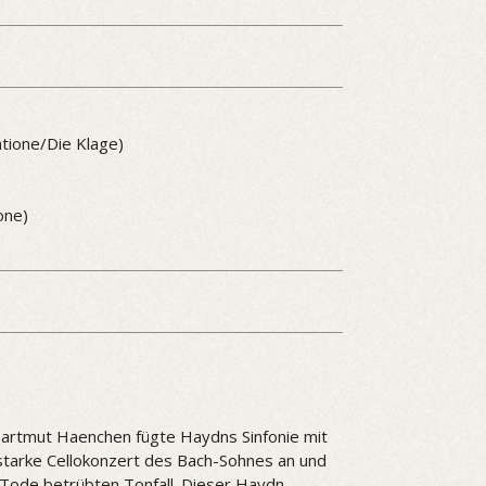
atione/Die Klage)
one)
. Hartmut Haenchen fügte Haydns Sinfonie mit
arke Cellokonzert des Bach-Sohnes an und
 Tode betrübten Tonfall. Dieser Haydn