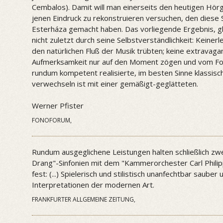
Cembalos). Damit will man einerseits den heutigen Hö
jenen Eindruck zu rekonstruieren versuchen, den diese Si
Esterháza gemacht haben. Das vorliegende Ergebnis, g
nicht zuletzt durch seine Selbstverständlichkeit: Keiner
den natürlichen Fluß der Musik trübten; keine extravag
Aufmerksamkeit nur auf den Moment zögen und vom Fo
rundum kompetent realisierte, im besten Sinne klassisc
verwechseln ist mit einer gemäßigt-geglätteten.
Werner Pfister
FONOFORUM,
Rundum ausgeglichene Leistungen halten schließlich zw
Drang"-Sinfonien mit dem "Kammerorchester Carl Phil
fest: (...) Spielerisch und stilistisch unanfechtbar saube
Interpretationen der modernen Art.
FRANKFURTER ALLGEMEINE ZEITUNG,