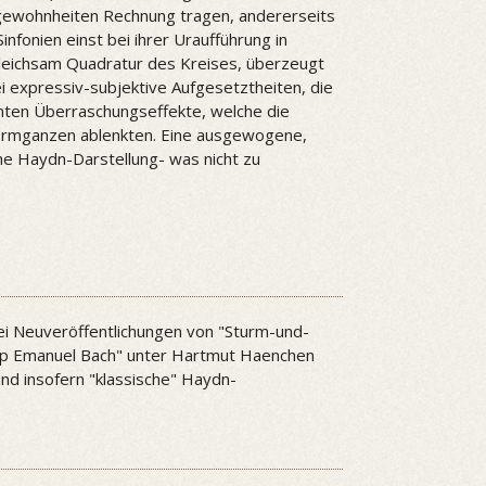
rgewohnheiten Rechnung tragen, andererseits
nfonien einst bei ihrer Uraufführung in
leichsam Quadratur des Kreises, überzeugt
lei expressiv-subjektive Aufgesetztheiten, die
anten Überraschungseffekte, welche die
rmganzen ablenkten. Eine ausgewogene,
he Haydn-Darstellung- was nicht zu
ei Neuveröffentlichungen von "Sturm-und-
ipp Emanuel Bach" unter Hartmut Haenchen
r und insofern "klassische" Haydn-