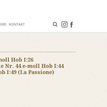
OIRE
KONTAKT
moll Hob I:26
e Nr. 44 e-moll Hob I:44
ob I:49 (La Passione)