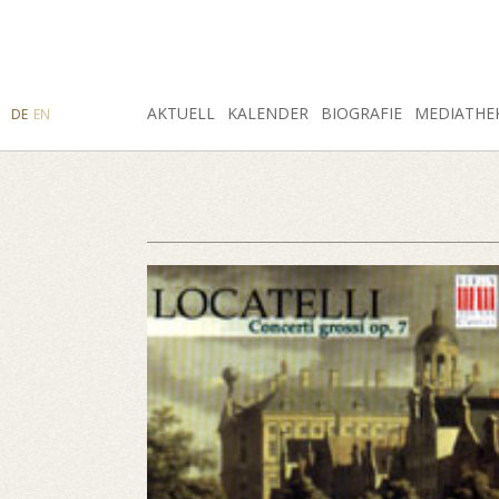
SUCHE
AKTUELL
INSTAGRAM
FACEBOOK
KALENDER
BIOGRAFIE
MEDIATHE
DE
EN