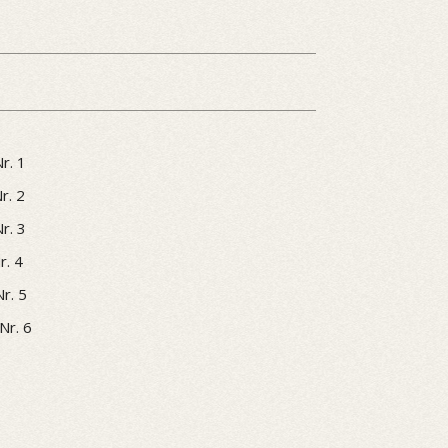
r. 1
r. 2
r. 3
r. 4
Nr. 5
Nr. 6