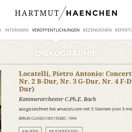
K
INTERVIEWS
VERÖFFENTLICHUNGEN
REZENSIONEN
REPERT
DISKOGRAPHIE
Locatelli, Pietro Antonio: Concert
Nr. 2 B-Dur, Nr. 3 G-Dur, Nr. 4 F-D
Dur)
Kammerorchester C.Ph.E. Bach
ausgezeichnet bei amazon.com mit 5 Sternen (von 5 mö
BERLIN CLASSICS 0011332BC, 1994
KAUFEN
MUSIKBEISPIEL