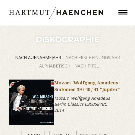
DISKOGRAPHIE
NACH AUFNAHMEJAHR
NACH ERSCHEINUNGSJAHR
ALPHABETISCH
NACH TITEL
Mozart, Wolfgang Amadeus:
Sinfonien 39 / 40 / 41 "Jupiter"
Mozart, Wolfgang Amadeus
Berlin Classics 0300587BC
2014