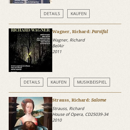
DETAILS
KAUFEN
Wagner, Richard:
Parsifal
Wagner, Richard
BelAir
2011
DETAILS
KAUFEN
MUSIKBEISPIEL
Strauss, Richard:
Salome
Strauss, Richard
House of Opera, CD25039-34
2010