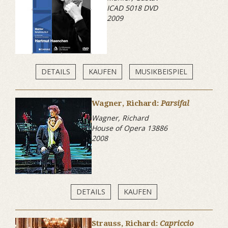
ICAD 5018 DVD
2009
DETAILS
KAUFEN
MUSIKBEISPIEL
Wagner, Richard:
Parsifal
Wagner, Richard
House of Opera 13886
2008
DETAILS
KAUFEN
Strauss, Richard:
Capriccio