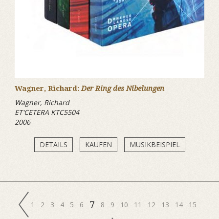
Wagner, Richard:
Der Ring des Nibelungen
Wagner, Richard
ET'CETERA KTC5504
2006
DETAILS
KAUFEN
MUSIKBEISPIEL
7
1
2
3
4
5
6
8
9
10
11
12
13
14
15