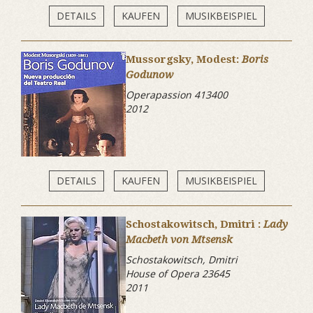
DETAILS
KAUFEN
MUSIKBEISPIEL
Mussorgsky, Modest:
Boris
Godunow
Operapassion 413400
2012
DETAILS
KAUFEN
MUSIKBEISPIEL
Schostakowitsch, Dmitri :
Lady
Macbeth von Mtsensk
Schostakowitsch, Dmitri
House of Opera 23645
2011