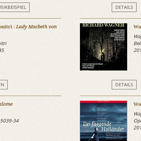
SIKBEISPIEL
DETAILS
mitri :
Lady Macbeth von
Wa
Wag
tri
Bel
45
20
EN
DETAILS
alome
Wa
Wag
25039-34
Opu
20