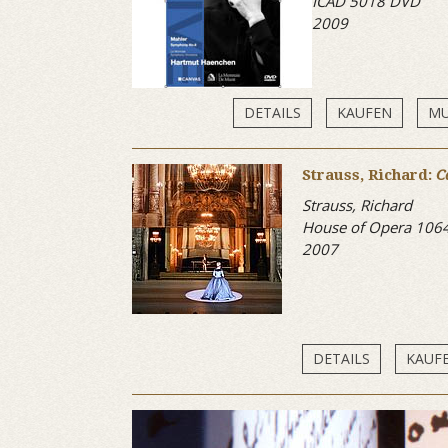
ICAD 5018 DVD
2009
DETAILS
KAUFEN
MU
Strauss, Richard:
C
Strauss, Richard
House of Opera 106
2007
DETAILS
KAUF