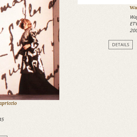
Wa
Wag
ET'
20
DETAILS
apriccio
45