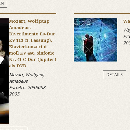
EN
Mozart, Wolfgang
Wa
Amadeus:
Wag
Divertimento Es-Dur
ET'
KV 113 (1. Fassung),
20
Klavierkonzert d-
moll KV 466, Sinfonie
Nr. 41 C-Dur (Jupiter)
als DVD
Mozart, Wolfgang
DETAILS
Amadeus
EuroArts 2055088
2005