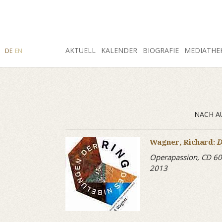
SUCHE
AKTUELL
INSTAGRAM
FACEBOOK
KALENDER
BIOGRAFIE
MEDIATHE
DE
EN
NACH A
Wagner, Richard:
D
Operapassion, CD 6
2013