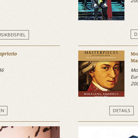
20
D
SIKBEISPIEL
apriccio
Mo
Ma
46
Moz
Eur
20
EN
DETAILS