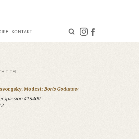
OIRE
KONTAKT
H TITEL
ssorgsky, Modest:
Boris Godunow
erapassion 413400
12