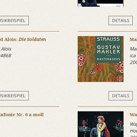
SIKBEISPIEL
DETAILS
d Alois:
Die Soldaten
Ma
Alois
Mah
84868
ica
20
SIKBEISPIEL
DETAILS
nfonie Nr. 6 a-moll
Wa
Wag
Hou