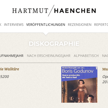
K
INTERVIEWS
VERÖFFENTLICHUNGEN
REZENSIONEN
REPERT
DISKOGRAPHIE
UFNAHMEJAHR
NACH ERSCHEINUNGSJAHR
ALPHABETISCH
NAC
ie Walküre
Mu
05200
Op
20