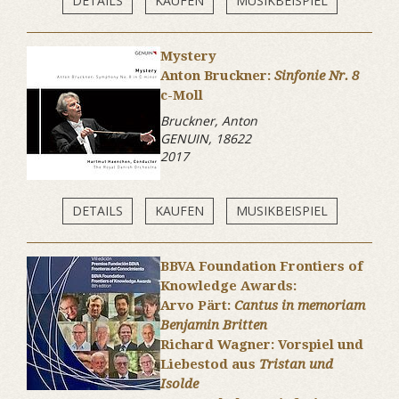
DETAILS
KAUFEN
MUSIKBEISPIEL
Mystery
Anton Bruckner:
Sinfonie Nr. 8
c-Moll
Bruckner, Anton
GENUIN, 18622
2017
DETAILS
KAUFEN
MUSIKBEISPIEL
BBVA Foundation Frontiers of
Knowledge Awards:
Arvo Pärt:
Cantus in memoriam
Benjamin Britten
Richard Wagner: Vorspiel und
Liebestod aus
Tristan und
Isolde