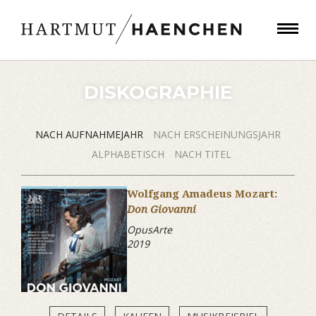
DISKOGRAPHIE
NACH AUFNAHMEJAHR
NACH ERSCHEINUNGSJAHR
ALPHABETISCH
NACH TITEL
Wolfgang Amadeus Mozart:
Don Giovanni
OpusArte
2019