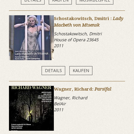
Schostakowitsch, Dmitri :
Lady
Macbeth von Mtsensk
Schostakowitsch, Dmitri
House of Opera 23645
2011
DETAILS
KAUFEN
Wagner, Richard:
Parsifal
Wagner, Richard
BelAir
2011