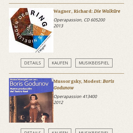
Wagner, Richard:
Die Walküre
Operapassion, CD 605200
2013
DETAILS
KAUFEN
MUSIKBEISPIEL
Mussorgsky, Modest:
Boris
Godunow
Operapassion 413400
2012
DETAILS
KAUFEN
MUSIKBEISPIEL