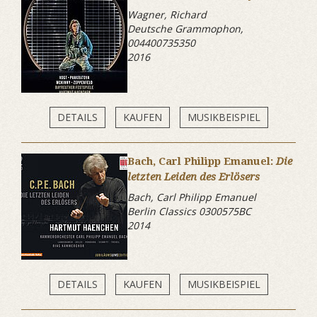
Wagner, Richard
Deutsche Grammophon,
004400735350
2016
DETAILS
KAUFEN
MUSIKBEISPIEL
Bach, Carl Philipp Emanuel:
Die
letzten Leiden des Erlösers
Bach, Carl Philipp Emanuel
Berlin Classics 0300575BC
2014
DETAILS
KAUFEN
MUSIKBEISPIEL