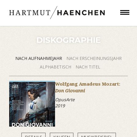
DISKOGRAPHIE
NACH AUFNAHMEJAHR
NACH ERSCHEINUNGSJAHR
ALPHABETISCH
NACH TITEL
Wolfgang Amadeus Mozart:
Don Giovanni
OpusArte
2019