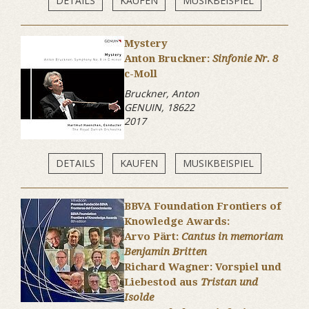
DETAILS
KAUFEN
MUSIKBEISPIEL
Mystery
Anton Bruckner:
Sinfonie Nr. 8
c-Moll
Bruckner, Anton
GENUIN, 18622
2017
DETAILS
KAUFEN
MUSIKBEISPIEL
BBVA Foundation Frontiers of
Knowledge Awards:
Arvo Pärt:
Cantus in memoriam
Benjamin Britten
Richard Wagner: Vorspiel und
Liebestod aus
Tristan und
Isolde