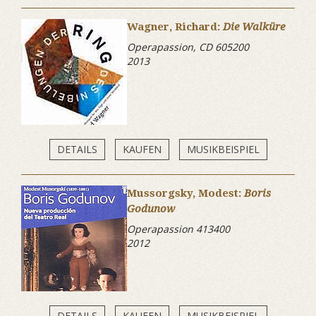
Wagner, Richard:
Die Walküre
Operapassion, CD 605200
2013
DETAILS
KAUFEN
MUSIKBEISPIEL
Mussorgsky, Modest:
Boris
Godunow
Operapassion 413400
2012
DETAILS
KAUFEN
MUSIKBEISPIEL