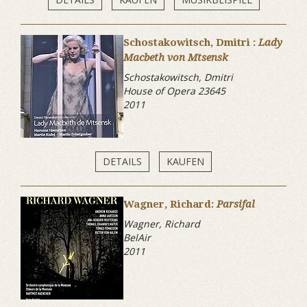
Schostakowitsch, Dmitri :
Lady
Macbeth von Mtsensk
Schostakowitsch, Dmitri
House of Opera 23645
2011
DETAILS
KAUFEN
Wagner, Richard:
Parsifal
Wagner, Richard
BelAir
2011