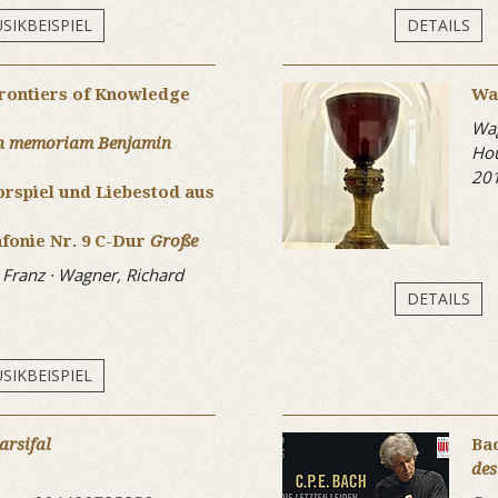
SIKBEISPIEL
DETAILS
rontiers of Knowledge
Wa
Wag
in memoriam Benjamin
Hou
20
rspiel und Liebestod aus
nfonie Nr. 9 C-Dur
Große
, Franz · Wagner, Richard
DETAILS
SIKBEISPIEL
arsifal
Bac
des