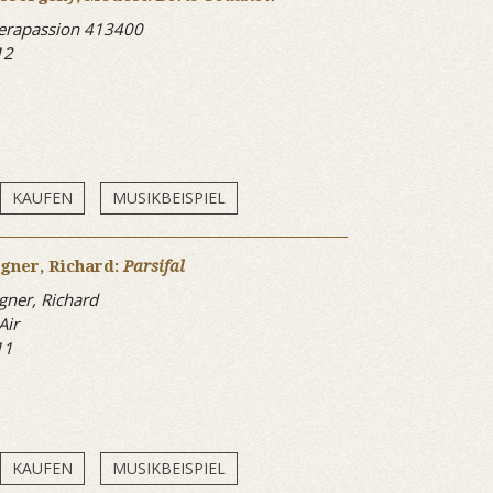
erapassion 413400
12
KAUFEN
MUSIKBEISPIEL
gner, Richard:
Parsifal
ner, Richard
Air
11
KAUFEN
MUSIKBEISPIEL