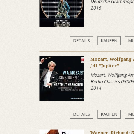
Deutsche Grammoph
2016
DETAILS
KAUFEN
MU
Mozart, Wolfgang A
/ 41 "Jupiter"
Mozart, Wolfgang A
Berlin Classics 030
2014
DETAILS
KAUFEN
MU
Wagner, Richard:
D