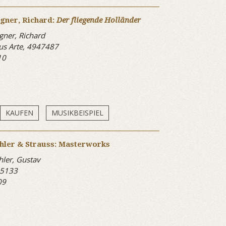
gner, Richard:
Der fliegende Holländer
ner, Richard
s Arte, 4947487
10
KAUFEN
MUSIKBEISPIEL
hler & Strauss: Masterworks
ler, Gustav
 5133
09