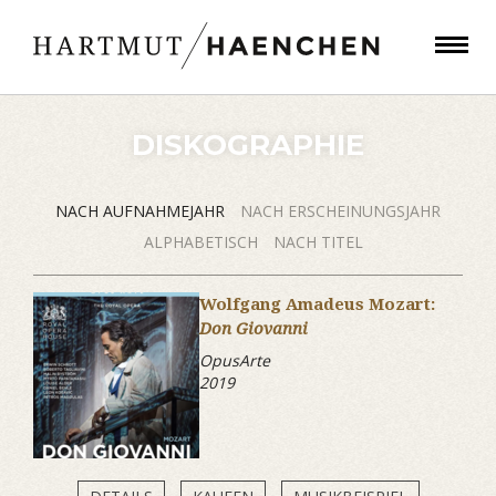
DISKOGRAPHIE
NACH AUFNAHMEJAHR
NACH ERSCHEINUNGSJAHR
ALPHABETISCH
NACH TITEL
Wolfgang Amadeus Mozart:
Don Giovanni
OpusArte
2019