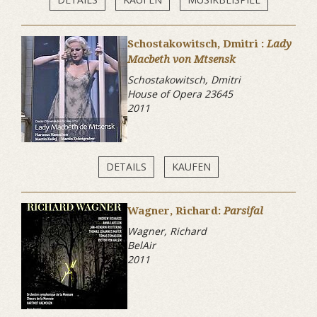
Schostakowitsch, Dmitri :
Lady
Macbeth von Mtsensk
Schostakowitsch, Dmitri
House of Opera 23645
2011
DETAILS
KAUFEN
Wagner, Richard:
Parsifal
Wagner, Richard
BelAir
2011