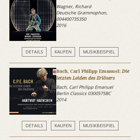
Wagner, Richard
Deutsche Grammophon,
004400735350
2016
DETAILS
KAUFEN
MUSIKBEISPIEL
Bach, Carl Philipp Emanuel:
Die
letzten Leiden des Erlösers
Bach, Carl Philipp Emanuel
Berlin Classics 0300575BC
2014
DETAILS
KAUFEN
MUSIKBEISPIEL