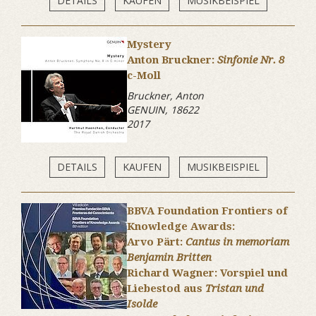
DETAILS
KAUFEN
MUSIKBEISPIEL
Mystery
Anton Bruckner:
Sinfonie Nr. 8
c-Moll
Bruckner, Anton
GENUIN, 18622
2017
DETAILS
KAUFEN
MUSIKBEISPIEL
BBVA Foundation Frontiers of
Knowledge Awards:
Arvo Pärt:
Cantus in memoriam
Benjamin Britten
Richard Wagner: Vorspiel und
Liebestod aus
Tristan und
Isolde