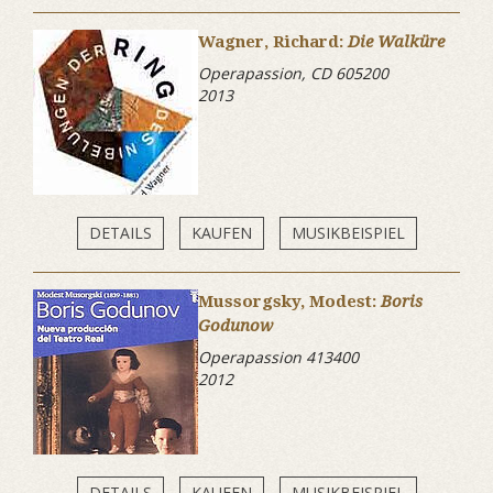
Wagner, Richard:
Die Walküre
Operapassion, CD 605200
2013
DETAILS
KAUFEN
MUSIKBEISPIEL
Mussorgsky, Modest:
Boris
Godunow
Operapassion 413400
2012
DETAILS
KAUFEN
MUSIKBEISPIEL