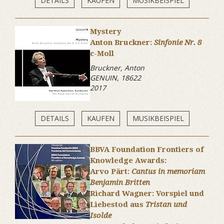
DETAILS
KAUFEN
MUSIKBEISPIEL
Mystery
Anton Bruckner:
Sinfonie Nr. 8
c-Moll
Bruckner, Anton
GENUIN, 18622
2017
DETAILS
KAUFEN
MUSIKBEISPIEL
BBVA Foundation Frontiers of
Knowledge Awards:
Arvo Pärt:
Cantus in memoriam
Benjamin Britten
Richard Wagner: Vorspiel und
Liebestod aus
Tristan und
Isolde