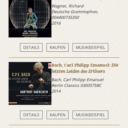
Wagner, Richard
Deutsche Grammophon,
004400735350
2016
DETAILS
KAUFEN
MUSIKBEISPIEL
Bach, Carl Philipp Emanuel:
Die
letzten Leiden des Erlösers
Bach, Carl Philipp Emanuel
Berlin Classics 0300575BC
2014
DETAILS
KAUFEN
MUSIKBEISPIEL