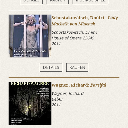
Schostakowitsch, Dmitri :
Lady
Macbeth von Mtsensk
Schostakowitsch, Dmitri
House of Opera 23645
2011
DETAILS
KAUFEN
Wagner, Richard:
Parsifal
Wagner, Richard
BelAir
2011