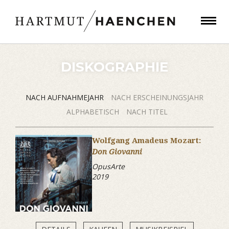
DISKOGRAPHIE
NACH AUFNAHMEJAHR
NACH ERSCHEINUNGSJAHR
ALPHABETISCH
NACH TITEL
Wolfgang Amadeus Mozart:
Don Giovanni
OpusArte
2019