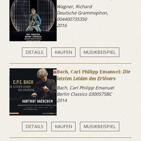
Wagner, Richard
Deutsche Grammophon,
004400735350
2016
DETAILS
KAUFEN
MUSIKBEISPIEL
Bach, Carl Philipp Emanuel:
Die
letzten Leiden des Erlösers
Bach, Carl Philipp Emanuel
Berlin Classics 0300575BC
2014
DETAILS
KAUFEN
MUSIKBEISPIEL