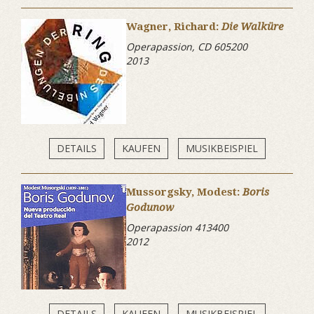
Wagner, Richard:
Die Walküre
Operapassion, CD 605200
2013
DETAILS
KAUFEN
MUSIKBEISPIEL
Mussorgsky, Modest:
Boris
Godunow
Operapassion 413400
2012
DETAILS
KAUFEN
MUSIKBEISPIEL