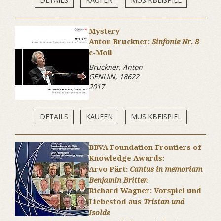
DETAILS
KAUFEN
MUSIKBEISPIEL
Mystery
Anton Bruckner:
Sinfonie Nr. 8
c-Moll
Bruckner, Anton
GENUIN, 18622
2017
DETAILS
KAUFEN
MUSIKBEISPIEL
BBVA Foundation Frontiers of
Knowledge Awards:
Arvo Pärt:
Cantus in memoriam
Benjamin Britten
Richard Wagner: Vorspiel und
Liebestod aus
Tristan und
Isolde