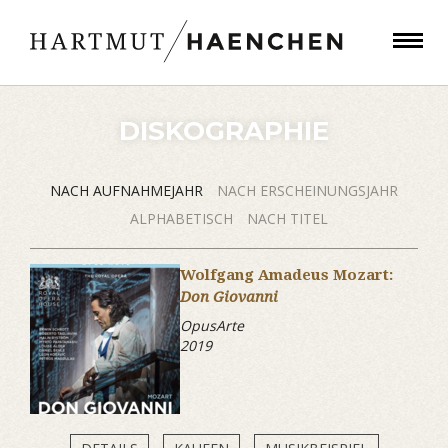
DISKOGRAPHIE
NACH AUFNAHMEJAHR
NACH ERSCHEINUNGSJAHR
ALPHABETISCH
NACH TITEL
Wolfgang Amadeus Mozart:
Don Giovanni
OpusArte
2019