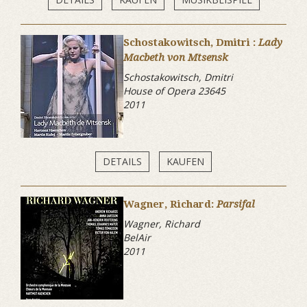
Schostakowitsch, Dmitri :
Lady
Macbeth von Mtsensk
Schostakowitsch, Dmitri
House of Opera 23645
2011
DETAILS
KAUFEN
Wagner, Richard:
Parsifal
Wagner, Richard
BelAir
2011