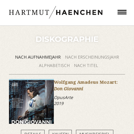
DISKOGRAPHIE
NACH AUFNAHMEJAHR
NACH ERSCHEINUNGSJAHR
ALPHABETISCH
NACH TITEL
Wolfgang Amadeus Mozart:
Don Giovanni
OpusArte
2019