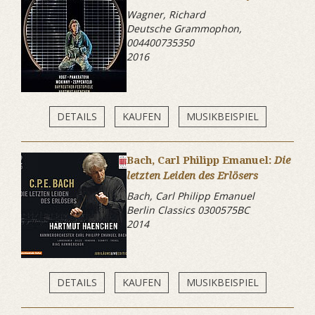
Wagner, Richard
Deutsche Grammophon,
004400735350
2016
DETAILS
KAUFEN
MUSIKBEISPIEL
Bach, Carl Philipp Emanuel:
Die
letzten Leiden des Erlösers
Bach, Carl Philipp Emanuel
Berlin Classics 0300575BC
2014
DETAILS
KAUFEN
MUSIKBEISPIEL