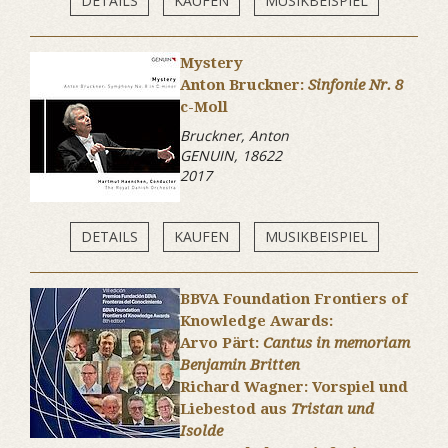
DETAILS
KAUFEN
MUSIKBEISPIEL
Mystery
Anton Bruckner:
Sinfonie Nr. 8
c-Moll
Bruckner, Anton
GENUIN, 18622
2017
DETAILS
KAUFEN
MUSIKBEISPIEL
BBVA Foundation Frontiers of
Knowledge Awards:
Arvo Pärt:
Cantus in memoriam
Benjamin Britten
Richard Wagner: Vorspiel und
Liebestod aus
Tristan und
Isolde