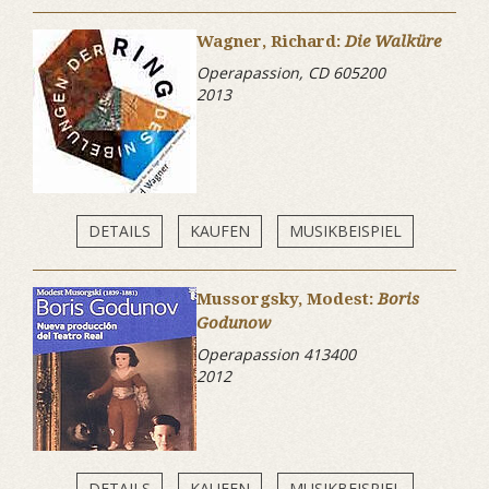
Wagner, Richard:
Die Walküre
Operapassion, CD 605200
2013
DETAILS
KAUFEN
MUSIKBEISPIEL
Mussorgsky, Modest:
Boris
Godunow
Operapassion 413400
2012
DETAILS
KAUFEN
MUSIKBEISPIEL