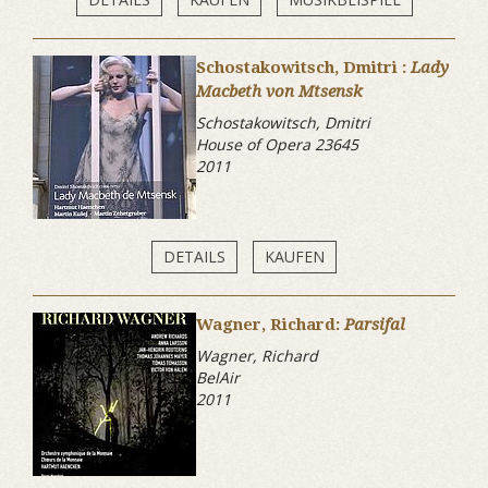
Schostakowitsch, Dmitri :
Lady
Macbeth von Mtsensk
Schostakowitsch, Dmitri
House of Opera 23645
2011
DETAILS
KAUFEN
Wagner, Richard:
Parsifal
Wagner, Richard
BelAir
2011