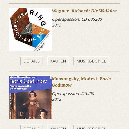
Wagner, Richard:
Die Walküre
Operapassion, CD 605200
2013
DETAILS
KAUFEN
MUSIKBEISPIEL
Mussorgsky, Modest:
Boris
Godunow
Operapassion 413400
2012
DETAILS
KAUFEN
MUSIKBEISPIEL