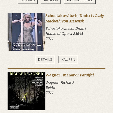
Schostakowitsch, Dmitri :
Lady
Macbeth von Mtsensk
Schostakowitsch, Dmitri
House of Opera 23645
2011
DETAILS
KAUFEN
Wagner, Richard:
Parsifal
Wagner, Richard
BelAir
2011