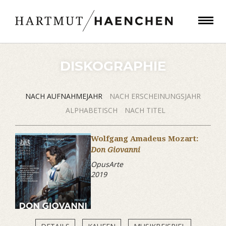
DISKOGRAPHIE
NACH AUFNAHMEJAHR
NACH ERSCHEINUNGSJAHR
ALPHABETISCH
NACH TITEL
Wolfgang Amadeus Mozart:
Don Giovanni
OpusArte
2019