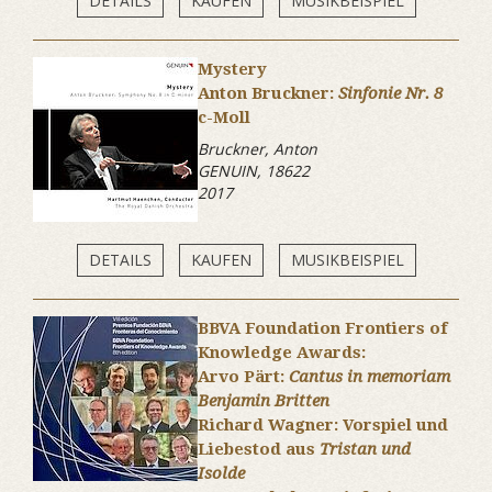
DETAILS
KAUFEN
MUSIKBEISPIEL
Mystery
Anton Bruckner:
Sinfonie Nr. 8
c-Moll
Bruckner, Anton
GENUIN, 18622
2017
DETAILS
KAUFEN
MUSIKBEISPIEL
BBVA Foundation Frontiers of
Knowledge Awards:
Arvo Pärt:
Cantus in memoriam
Benjamin Britten
Richard Wagner: Vorspiel und
Liebestod aus
Tristan und
Isolde