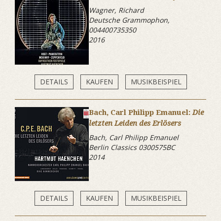
Wagner, Richard
Deutsche Grammophon,
004400735350
2016
DETAILS
KAUFEN
MUSIKBEISPIEL
Bach, Carl Philipp Emanuel:
Die
letzten Leiden des Erlösers
Bach, Carl Philipp Emanuel
Berlin Classics 0300575BC
2014
DETAILS
KAUFEN
MUSIKBEISPIEL