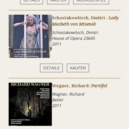
Schostakowitsch, Dmitri :
Lady
Macbeth von Mtsensk
Schostakowitsch, Dmitri
House of Opera 23645
2011
DETAILS
KAUFEN
Wagner, Richard:
Parsifal
Wagner, Richard
BelAir
2011