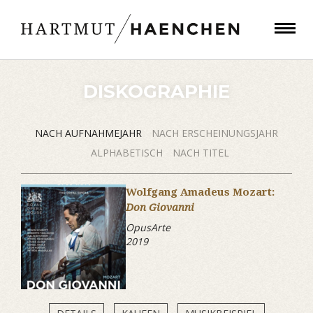
DISKOGRAPHIE
NACH AUFNAHMEJAHR
NACH ERSCHEINUNGSJAHR
ALPHABETISCH
NACH TITEL
Wolfgang Amadeus Mozart:
Don Giovanni
OpusArte
2019