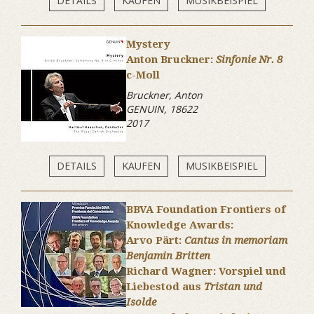
DETAILS
KAUFEN
MUSIKBEISPIEL
Mystery
Anton Bruckner:
Sinfonie Nr. 8
c-Moll
Bruckner, Anton
GENUIN, 18622
2017
DETAILS
KAUFEN
MUSIKBEISPIEL
BBVA Foundation Frontiers of
Knowledge Awards:
Arvo Pärt:
Cantus in memoriam
Benjamin Britten
Richard Wagner: Vorspiel und
Liebestod aus
Tristan und
Isolde