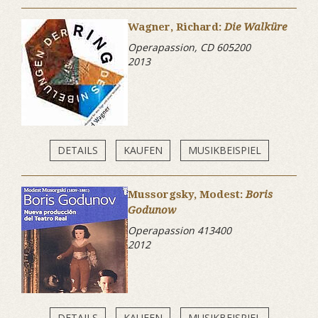
Wagner, Richard:
Die Walküre
Operapassion, CD 605200
2013
DETAILS
KAUFEN
MUSIKBEISPIEL
Mussorgsky, Modest:
Boris
Godunow
Operapassion 413400
2012
DETAILS
KAUFEN
MUSIKBEISPIEL