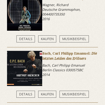
Wagner, Richard
Deutsche Grammophon,
004400735350
2016
DETAILS
KAUFEN
MUSIKBEISPIEL
Bach, Carl Philipp Emanuel:
Die
letzten Leiden des Erlösers
Bach, Carl Philipp Emanuel
Berlin Classics 0300575BC
2014
DETAILS
KAUFEN
MUSIKBEISPIEL