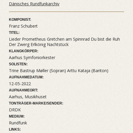
Dänisches Rundfunkarchiv
KOMPONIST:
Franz Schubert
TITEL:
Lieder Prometheus Gretchen am Spinnrad Du bist die Ruh
Der Zwerg Erlkönig Nachtstück
KLANGKÖRPER:
Aarhus Symfoniorkester
SOLISTEN:
Trine Bastrup Møller (Sopran) Arttu Kataja (Bariton)
AUFNAHMEDATUM:
12-05-2022
AUFNAHMEORT:
Aarhus, Musikhuset
TONTRÄGER-MARKE/SENDER:
DRDK
MEDIUM:
Rundfunk
LINKS: