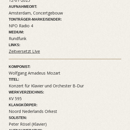
12-01-2025
AUFNAHMEORT:
Amsterdam, Concertgebouw
TONTRÄGER-MARKE/SENDER:
NPO Radio 4
MEDIUM:
Rundfunk
LINKS:
Zeitversetzt LIve
KOMPONIST:
Wolfgang Amadeus Mozart
TITEL:
Konzert für Klavier und Orchester B-Dur
WERKVERZEICHNIS:
KV 595
KLANGKÖRPER:
Noord Nederlands Orkest
SOLISTEN:
Peter Rösel (Klavier)