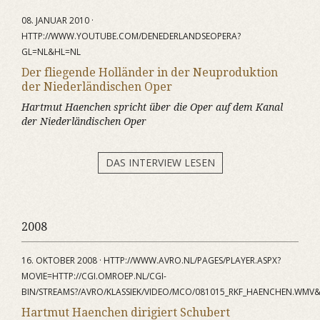
08. JANUAR 2010 ·
HTTP://WWW.YOUTUBE.COM/DENEDERLANDSEOPERA?
GL=NL&HL=NL
Der fliegende Holländer in der Neuproduktion
der Niederländischen Oper
Hartmut Haenchen spricht über die Oper auf dem Kanal
der Niederländischen Oper
DAS INTERVIEW LESEN
2008
16. OKTOBER 2008 · HTTP://WWW.AVRO.NL/PAGES/PLAYER.ASPX?
MOVIE=HTTP://CGI.OMROEP.NL/CGI-
BIN/STREAMS?/AVRO/KLASSIEK/VIDEO/MCO/081015_RKF_HAENCHEN.WM
Hartmut Haenchen dirigiert Schubert