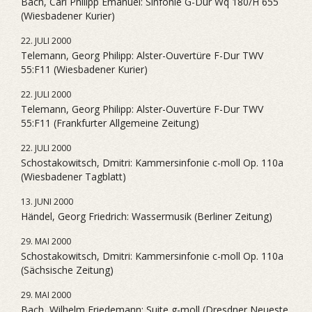
Bach, Carl Philipp Emanuel: Sinfonie G-Dur Wq 180/H 655
(Wiesbadener Kurier)
22. JULI 2000
Telemann, Georg Philipp: Alster-Ouvertüre F-Dur TWV
55:F11 (Wiesbadener Kurier)
22. JULI 2000
Telemann, Georg Philipp: Alster-Ouvertüre F-Dur TWV
55:F11 (Frankfurter Allgemeine Zeitung)
22. JULI 2000
Schostakowitsch, Dmitri: Kammersinfonie c-moll Op. 110a
(Wiesbadener Tagblatt)
13. JUNI 2000
Händel, Georg Friedrich: Wassermusik (Berliner Zeitung)
29. MAI 2000
Schostakowitsch, Dmitri: Kammersinfonie c-moll Op. 110a
(Sächsische Zeitung)
29. MAI 2000
Bach, Wilhelm Friedemann: Suite g-moll (Dresdner Neueste