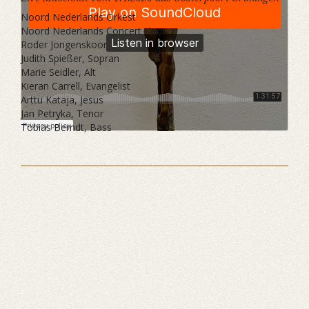
Noord Nederlands Orkest
Noord Nederlands Concert Koor
Roder Jongenskoor
Judith Spießer, Sopran
Marie Seidler, Alt
Kieran Carrell, Evangelist
Arttu Kataja, Jesus
Jan Petryka, Tenor
Tobias Berndt, Bass