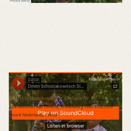
Gunter
·
Dmitri Schostakowitsch SInfonie Nr. 15
10. APRIL 2026 · UTRECHT, VREDENBURG
Dmitri Schostakowitsch:
Sinfonie Nr. 15
Live-Mitscnitt aus Utrecht, Vredenburg vom 10.4.2026
Noord Nederlands Orkest