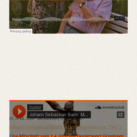
Gunter
·
Johann Sebastian Bach: Matthäus-Passion Teil 2
01. APRIL 2026 · GRONINGEN, OOSTERPORT
Johann Sebastian Bach: Matthäus-Passion, Teil 2
Live-Mitschnitt vom 1.4.2026 aus Oosterpoort Groningen