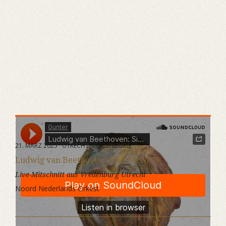
Gunter
·
Ludwig van Beethoven: Sinfonie Nr. 5
21. MÄRZ 2025 · UTRECHT, VREDENBURG
Ludwig van Beethoven:
Sinfonie Nr. 5
Live-Mitschnitt aus Vredenburg Utrecht
Noord Nederlands Orkest