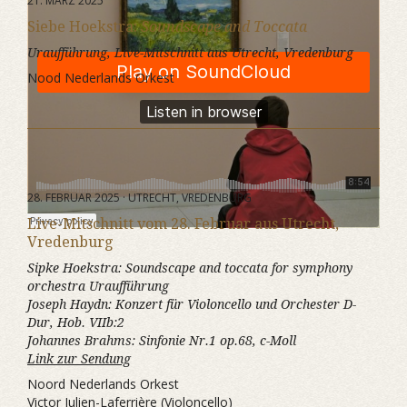
21. MÄRZ 2025
Siebe Hoekstra:
Soundscape and Toccata
Uraufführung, Live-Mitschnitt aus Utrecht, Vredenburg
Nood Nederlands Orkest
28. FEBRUAR 2025 · UTRECHT, VREDENBURG
Live-Mitschnitt vom 28. Februar aus Utrecht,
Vredenburg
Sipke Hoekstra:
Soundscape and toccata for symphony
orchestra
Uraufführung
Joseph Haydn:
Konzert für Violoncello und Orchester D-
Dur, Hob. VIIb:2
Johannes Brahms:
Sinfonie Nr.1 op.68, c-Moll
Link zur Sendung
Noord Nederlands Orkest
Victor Julien-Laferrière (Violoncello)