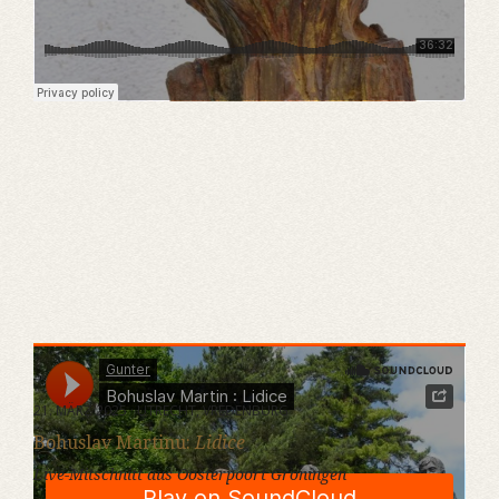
Gunter
·
Bohuslav Martin : Lidice
21. MÄRZ 2025 · UTRECHT, VREDENBURG
Bohuslav Martinu:
Lidice
Live-Mitschnitt aus Oosterpoort Groningen