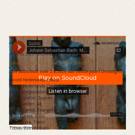
Gunter
·
Johann Sebastian Bach: Matthäus-Passion Teil 1
01. APRIL 2026 · GRONINGEN, OOSTERPORT
Johann Sebastian Bach: Matthäus-Passion, Teil 1
Live-Mitschnitt vom 1.4.2026 aus Oosterpoort Groningen
Noord Nederlands Orkest
Noord Nederlands Concert Koor
Roder Jongenskoor
Judith Spießer, Sopran
Marie Seidler, Alt
Kieran Carrell, Evangelist
Arttu Kataja, Jesus
Jan Petryka, Tenor
Tobias Berndt, Bass