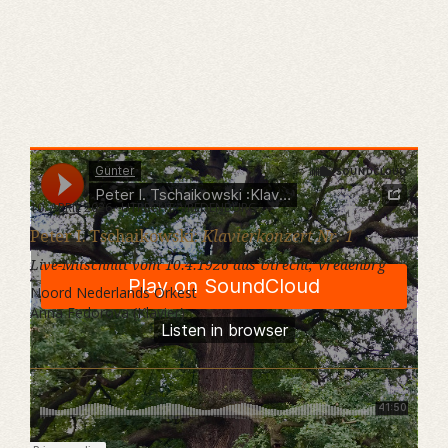
Gunter
·
Peter I. Tschaikowski :Klavierkonzert Nr. 1
10. APRIL 2026 · UTRECHT, VREDENBURG
Peter I. Tschaikowski:
Klavierkonzert Nr. 1
Live-Mitschnitt vom 10.4.1926 aus Utrecht, Vredenbrg
Noord Nederlands Orkest
Anna Fedorova (Klavier)